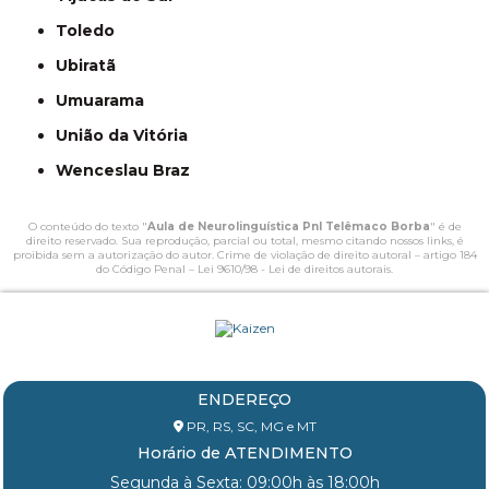
Toledo
Ubiratã
Umuarama
União da Vitória
Wenceslau Braz
O conteúdo do texto "
Aula de Neurolinguística Pnl Telêmaco Borba
" é de
direito reservado. Sua reprodução, parcial ou total, mesmo citando nossos links, é
proibida sem a autorização do autor. Crime de violação de direito autoral – artigo 184
do Código Penal –
Lei 9610/98 - Lei de direitos autorais
.
ENDEREÇO
PR, RS, SC, MG e MT
Horário de ATENDIMENTO
Segunda à Sexta: 09:00h às 18:00h