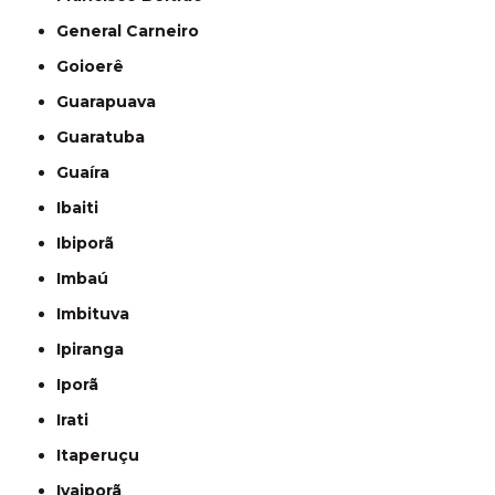
General Carneiro
Goioerê
Guarapuava
Guaratuba
Guaíra
Ibaiti
Ibiporã
Imbaú
Imbituva
Ipiranga
Iporã
Irati
Itaperuçu
Ivaiporã