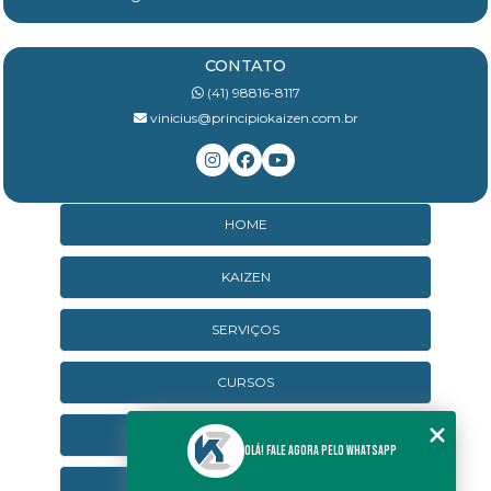
CONTATO
(41) 98816-8117
vinicius@principiokaizen.com.br
HOME
KAIZEN
SERVIÇOS
CURSOS
CURSOS ONLINE
Olá! Fale agora pelo WhatsApp
AGENDA