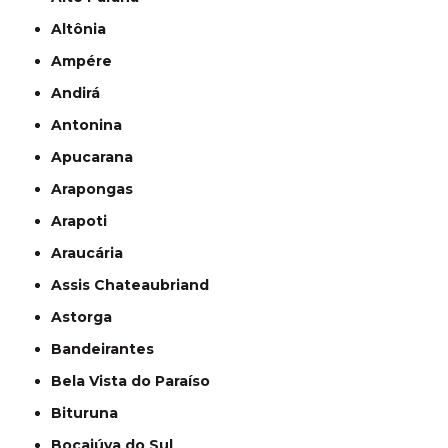
Altônia
Ampére
Andirá
Antonina
Apucarana
Arapongas
Arapoti
Araucária
Assis Chateaubriand
Astorga
Bandeirantes
Bela Vista do Paraíso
Bituruna
Bocaiúva do Sul