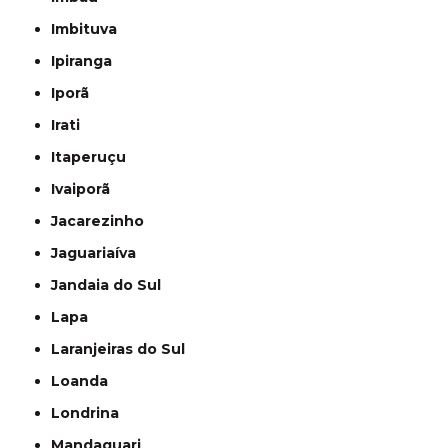
Imbituva
Ipiranga
Iporã
Irati
Itaperuçu
Ivaiporã
Jacarezinho
Jaguariaíva
Jandaia do Sul
Lapa
Laranjeiras do Sul
Loanda
Londrina
Mandaguari