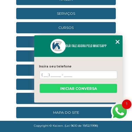
SERVIÇOS
CURSOS
CURSOS ONLINE
Olá! Fale agora pelo WhatsApp
AGENDA
Insira seu telefone
CONTATO
CATEGORIAS
INICIAR CONVERSA
SEJA UM FRANQUEADO
1
MAPA DO SITE
Copyright © Kaizen. (Lei 9610 de 19/02/1998)