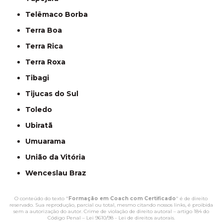
Telêmaco Borba
Terra Boa
Terra Rica
Terra Roxa
Tibagi
Tijucas do Sul
Toledo
Ubiratã
Umuarama
União da Vitória
Wenceslau Braz
O conteúdo do texto "
Formação em Coach com Certificado
" é de direito
reservado. Sua reprodução, parcial ou total, mesmo citando nossos links, é proibida
sem a autorização do autor. Crime de violação de direito autoral – artigo 184 do
Código Penal –
Lei 9610/98 - Lei de direitos autorais
.