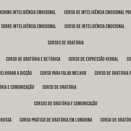
oaching inteligência emocional
curso de inteligência emocional pr
o sobre inteligência emocional
curso de inteligência emocional
cursos de oratória
curso de oratória e retórica
curso de expressão verbal
c
melhorar a dicção
curso para falar melhor
curso de oratória 
ória e comunicação
curso de oratória
cursos de oratória e comunicação
Grossa
curso prático de oratória em Londrina
curso de orató