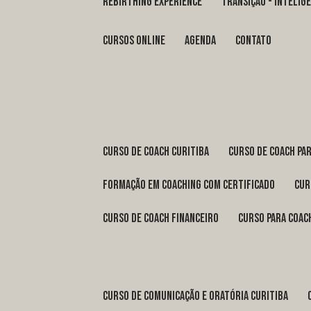
REBIRTHING EXPERIENCE
TRANSIÇÃO - INTELI
Cursos Online
Agenda
Contato
curso de coach Curitiba
curso de coach Pa
formação em coaching com certificado
cu
curso de coach financeiro
curso para coac
curso de comunicação e oratória Curitiba