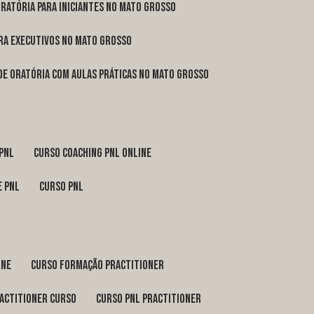
oratória para iniciantes no Mato Grosso
ara executivos no Mato Grosso
 de oratória com aulas práticas no Mato Grosso
 pnl
curso coaching pnl online
e pnl
curso pnl
ine
curso formação practitioner
ractitioner curso
curso pnl practitioner