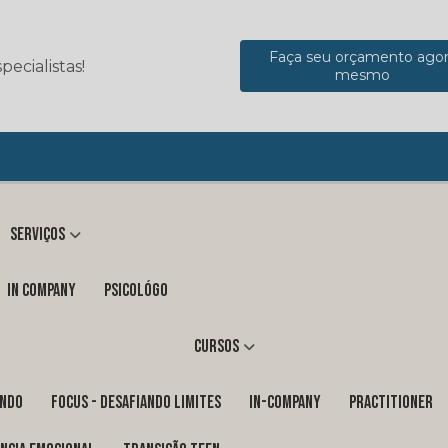
Faça seu orçamento ago
ecialistas!
mesmo
Serviços
in company
Psicológo
Cursos
ENDO
FOCUS - DESAFIANDO LIMITES
In-Company
PRACTITIONER