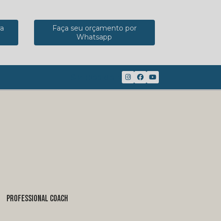
ra
Faça seu orçamento por
Whatsapp
(41) 98816-8117
PROFESSIONAL COACH