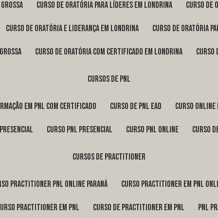
a Grossa
curso de oratória para líderes em Londrina
curso de 
curso de oratória e liderança em Londrina
curso de oratória p
 Grossa
curso de oratória com certificado em Londrina
curso
cursos de pnl
ormação em pnl com certificado
curso de pnl ead
curso online
 presencial
curso pnl presencial
curso pnl online
curso d
cursos de practitioner
urso practitioner pnl online Paraná
curso practitioner em pnl onl
curso practitioner em pnl
curso de practitioner em pnl
pnl p