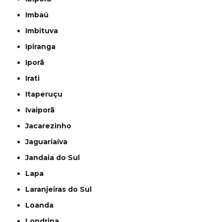
Imbaú
Imbituva
Ipiranga
Iporã
Irati
Itaperuçu
Ivaiporã
Jacarezinho
Jaguariaíva
Jandaia do Sul
Lapa
Laranjeiras do Sul
Loanda
Londrina