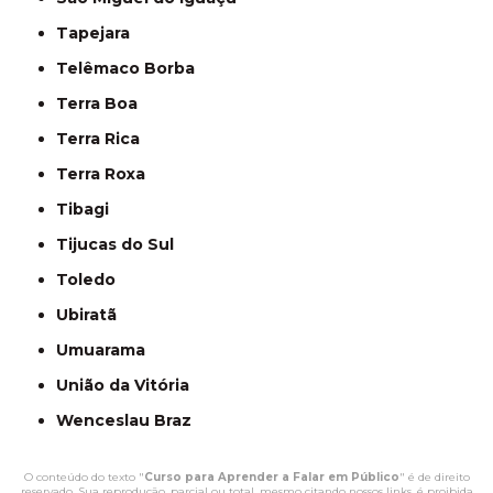
Tapejara
Telêmaco Borba
Terra Boa
Terra Rica
Terra Roxa
Tibagi
Tijucas do Sul
Toledo
Ubiratã
Umuarama
União da Vitória
Wenceslau Braz
O conteúdo do texto "
Curso para Aprender a Falar em Público
" é de direito
reservado. Sua reprodução, parcial ou total, mesmo citando nossos links, é proibida