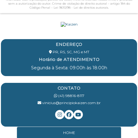
sem a autorização do autor. Crime de violação de direito autoral – artigo 184 do
Código Penal –
Lei 9610/98 - Lei de direitos autorais
.
ENDEREÇO
PR, RS, SC, MG e MT
Horário de ATENDIMENTO
Segunda à Sexta: 09:00h às 18:00h
CONTATO
(41) 98816-8117
vinicius@principiokaizen.com.br
HOME