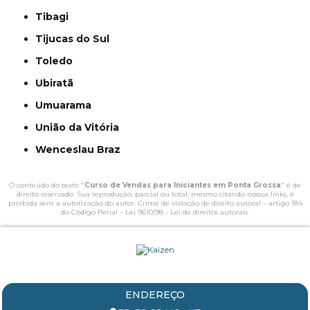
Tibagi
Tijucas do Sul
Toledo
Ubiratã
Umuarama
União da Vitória
Wenceslau Braz
O conteúdo do texto "
Curso de Vendas para Iniciantes em Ponta Grossa
" é de
direito reservado. Sua reprodução, parcial ou total, mesmo citando nossos links, é
proibida sem a autorização do autor. Crime de violação de direito autoral – artigo 184
do Código Penal –
Lei 9610/98 - Lei de direitos autorais
.
ENDEREÇO