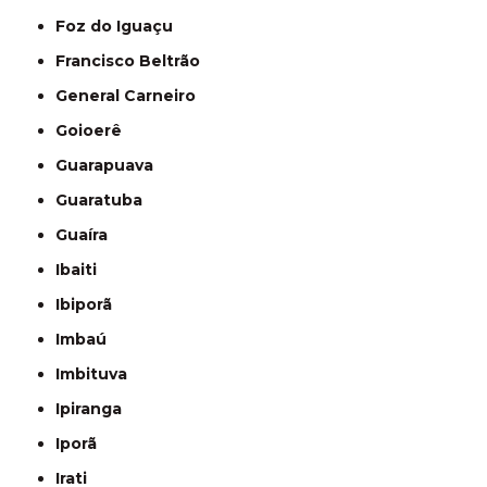
Foz do Iguaçu
Francisco Beltrão
General Carneiro
Goioerê
Guarapuava
Guaratuba
Guaíra
Ibaiti
Ibiporã
Imbaú
Imbituva
Ipiranga
Iporã
Irati