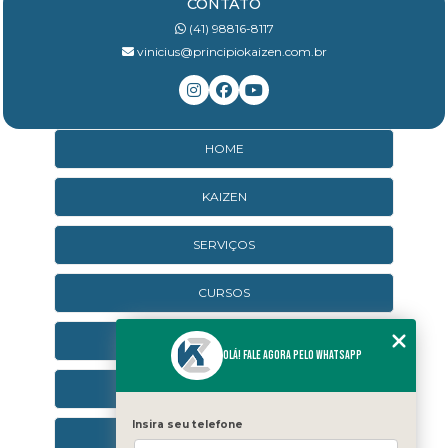
CONTATO
(41) 98816-8117
vinicius@principiokaizen.com.br
HOME
KAIZEN
SERVIÇOS
CURSOS
CURSOS ONLINE
Olá! Fale agora pelo WhatsApp
AGENDA
Insira seu telefone
CONTATO