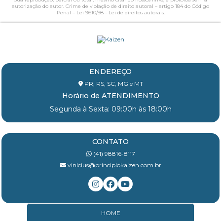
autorização do autor. Crime de violação de direito autoral – artigo 184 do Código
Penal –
Lei 9610/98 - Lei de direitos autorais
.
ENDEREÇO
PR, RS, SC, MG e MT
Horário de ATENDIMENTO
Segunda à Sexta: 09:00h às 18:00h
CONTATO
(41) 98816-8117
vinicius@principiokaizen.com.br
HOME