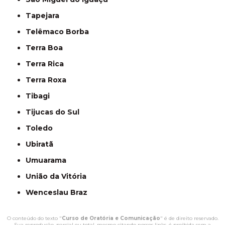
Tapejara
Telêmaco Borba
Terra Boa
Terra Rica
Terra Roxa
Tibagi
Tijucas do Sul
Toledo
Ubiratã
Umuarama
União da Vitória
Wenceslau Braz
O conteúdo do texto "
Curso de Oratória e Comunicação
" é de direito reservado.
Sua reprodução, parcial ou total, mesmo citando nossos links, é proibida sem a