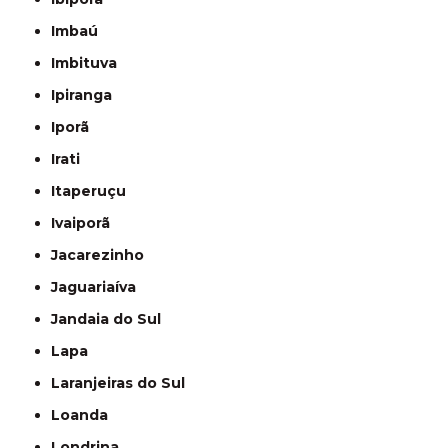
Imbaú
Imbituva
Ipiranga
Iporã
Irati
Itaperuçu
Ivaiporã
Jacarezinho
Jaguariaíva
Jandaia do Sul
Lapa
Laranjeiras do Sul
Loanda
Londrina