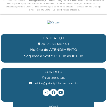
O conteúdo do texto "
Programação Neurolinguística Pnl
" é de direito reservado.
Sua reprodução, parcial ou total, mesmo citando nossos links, é proibida sem a
autorização do autor. Crime de violação de direito autoral – artigo 184 do Código
Penal –
Lei 9610/98 - Lei de direitos autorais
.
ENDEREÇO
PR, RS, SC, MG e MT
Horário de ATENDIMENTO
Segunda à Sexta: 09:00h às 18:00h
CONTATO
(41) 98816-8117
vinicius@principiokaizen.com.br
HOME