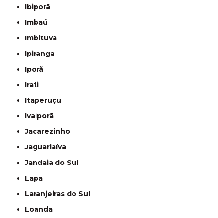
Ibiporã
Imbaú
Imbituva
Ipiranga
Iporã
Irati
Itaperuçu
Ivaiporã
Jacarezinho
Jaguariaíva
Jandaia do Sul
Lapa
Laranjeiras do Sul
Loanda