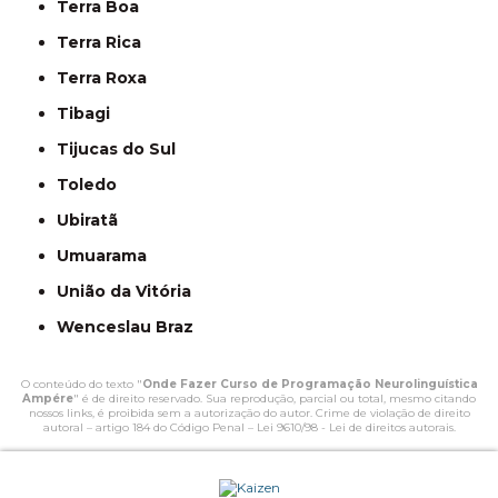
Terra Boa
Terra Rica
Terra Roxa
Tibagi
Tijucas do Sul
Toledo
Ubiratã
Umuarama
União da Vitória
Wenceslau Braz
O conteúdo do texto "
Onde Fazer Curso de Programação Neurolinguística
Ampére
" é de direito reservado. Sua reprodução, parcial ou total, mesmo citando
nossos links, é proibida sem a autorização do autor. Crime de violação de direito
autoral – artigo 184 do Código Penal –
Lei 9610/98 - Lei de direitos autorais
.