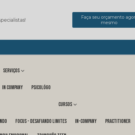
Faça seu orçamento ago
ecialistas!
mesmo
Serviços
in company
Psicológo
Cursos
ENDO
FOCUS - DESAFIANDO LIMITES
In-Company
PRACTITIONER