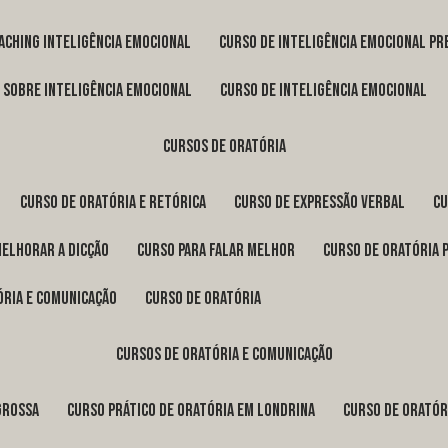
oaching inteligência emocional
curso de inteligência emocional pr
o sobre inteligência emocional
curso de inteligência emocional
cursos de oratória
curso de oratória e retórica
curso de expressão verbal
c
melhorar a dicção
curso para falar melhor
curso de oratória 
ória e comunicação
curso de oratória
cursos de oratória e comunicação
Grossa
curso prático de oratória em Londrina
curso de orató