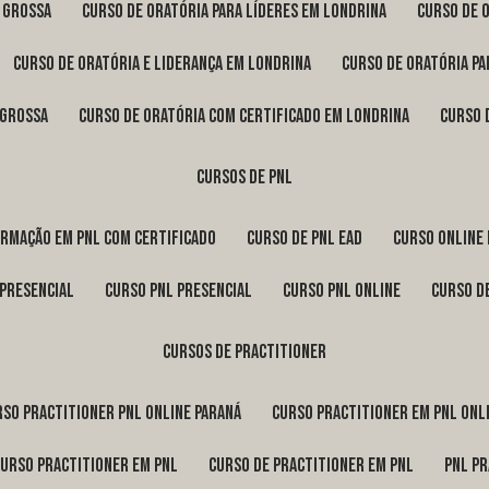
a Grossa
curso de oratória para líderes em Londrina
curso de 
curso de oratória e liderança em Londrina
curso de oratória p
 Grossa
curso de oratória com certificado em Londrina
curso
cursos de pnl
ormação em pnl com certificado
curso de pnl ead
curso online
 presencial
curso pnl presencial
curso pnl online
curso d
cursos de practitioner
urso practitioner pnl online Paraná
curso practitioner em pnl onl
curso practitioner em pnl
curso de practitioner em pnl
pnl p