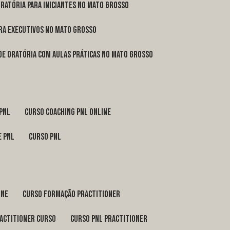
oratória para iniciantes no Mato Grosso
ara executivos no Mato Grosso
 de oratória com aulas práticas no Mato Grosso
 pnl
curso coaching pnl online
e pnl
curso pnl
ine
curso formação practitioner
ractitioner curso
curso pnl practitioner