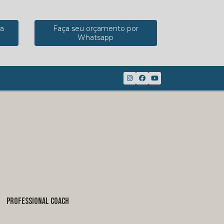
ra
Faça seu orçamento por
Whatsapp
(41) 98816-8117
PROFESSIONAL COACH