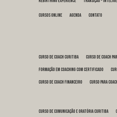
REBIRTHING EXPERIENCE
TRANSIÇÃO - INTELI
Cursos Online
Agenda
Contato
curso de coach Curitiba
curso de coach Pa
formação em coaching com certificado
cu
curso de coach financeiro
curso para coac
curso de comunicação e oratória Curitiba