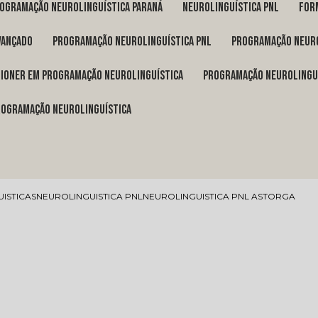
rogramação neurolinguística Paraná
neurolinguística pnl
fo
vançado
programação neurolinguística pnl
programação neuro
itioner em programação neurolinguística
programação neurolingu
programação neurolinguística
ISTICAS
NEUROLINGUISTICA PNL
NEUROLINGUISTICA PNL ASTORGA