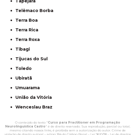
Tapejara
Telêmaco Borba
Terra Boa
Terra Rica
Terra Roxa
Tibagi
Tijucas do Sul
Toledo
Ubiratã
Umuarama
União da Vitória
Wenceslau Braz
O conteúdo do texto "
Curso para Practitioner em Programação
Neurolinguística Castro
" é de direito reservado. Sua reprodução, parcial ou total,
mesmo citando nossos links, é proibida sem a autorização do autor. Crime de
violação de direito autoral – artigo 184 do Código Penal –
Lei 9610/98 - Lei de direitos