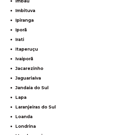
Imbaú
Imbituva
Ipiranga
Iporã
Irati
Itaperuçu
Ivaiporã
Jacarezinho
Jaguariaíva
Jandaia do Sul
Lapa
Laranjeiras do Sul
Loanda
Londrina