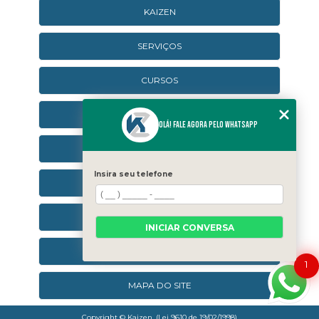
KAIZEN
SERVIÇOS
CURSOS
CURSOS ONLINE
Olá! Fale agora pelo WhatsApp
AGENDA
Insira seu telefone
CONTATO
CATEGORIAS
INICIAR CONVERSA
SEJA UM FRANQUEADO
1
MAPA DO SITE
Copyright © Kaizen. (Lei 9610 de 19/02/1998)