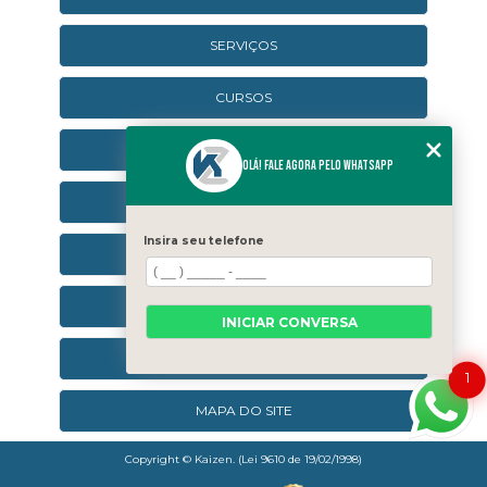
SERVIÇOS
CURSOS
CURSOS ONLINE
Olá! Fale agora pelo WhatsApp
AGENDA
Insira seu telefone
CONTATO
CATEGORIAS
INICIAR CONVERSA
SEJA UM FRANQUEADO
1
MAPA DO SITE
Copyright © Kaizen. (Lei 9610 de 19/02/1998)