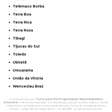
Telêmaco Borba
Terra Boa
Terra Rica
Terra Roxa
Tibagi
Tijucas do Sul
Toledo
Ubiratã
Umuarama
União da Vitória
Wenceslau Braz
O conteúdo do texto "
Curso para Pnl Programação Neurolinguística
Araucária
" é de direito reservado. Sua reprodução, parcial ou total, mesmo citando
nossos links, é proibida sem a autorização do autor. Crime de violação de direito
autoral – artigo 184 do Código Penal –
Lei 9610/98 - Lei de direitos autorais
.