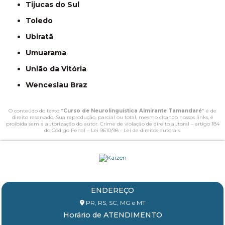
Tijucas do Sul
Toledo
Ubiratã
Umuarama
União da Vitória
Wenceslau Braz
O conteúdo do texto "
Curso de Neurolinguística Almirante Tamandaré
" é de
direito reservado. Sua reprodução, parcial ou total, mesmo citando nossos links, é
proibida sem a autorização do autor. Crime de violação de direito autoral – artigo 184
do Código Penal –
Lei 9610/98 - Lei de direitos autorais
.
ENDEREÇO
PR, RS, SC, MG e MT
Horário de ATENDIMENTO