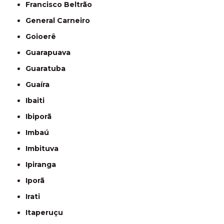
Francisco Beltrão
General Carneiro
Goioerê
Guarapuava
Guaratuba
Guaíra
Ibaiti
Ibiporã
Imbaú
Imbituva
Ipiranga
Iporã
Irati
Itaperuçu