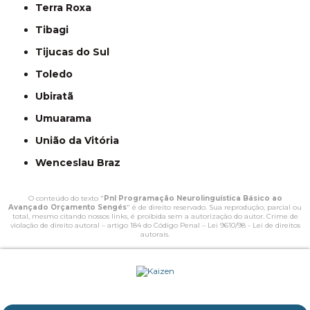
Terra Roxa
Tibagi
Tijucas do Sul
Toledo
Ubiratã
Umuarama
União da Vitória
Wenceslau Braz
O conteúdo do texto "
Pnl Programação Neurolinguística Básico ao
Avançado Orçamento Sengés
" é de direito reservado. Sua reprodução, parcial ou
total, mesmo citando nossos links, é proibida sem a autorização do autor. Crime de
violação de direito autoral – artigo 184 do Código Penal –
Lei 9610/98 - Lei de direitos
autorais
.