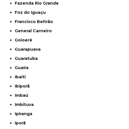
Fazenda Rio Grande
Foz do Iguaçu
Francisco Beltrão
General Carneiro
Goioerê
Guarapuava
Guaratuba
Guaíra
Ibaiti
Ibiporã
Imbaú
Imbituva
Ipiranga
Iporã