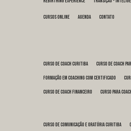
REBIRTHING EXPERIENCE
TRANSIÇÃO - INTELI
Cursos Online
Agenda
Contato
curso de coach Curitiba
curso de coach Pa
formação em coaching com certificado
cu
curso de coach financeiro
curso para coac
curso de comunicação e oratória Curitiba