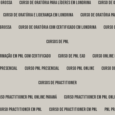
a Grossa
curso de oratória para líderes em Londrina
curso de 
curso de oratória e liderança em Londrina
curso de oratória p
 Grossa
curso de oratória com certificado em Londrina
curso
cursos de pnl
ormação em pnl com certificado
curso de pnl ead
curso online
 presencial
curso pnl presencial
curso pnl online
curso d
cursos de practitioner
urso practitioner pnl online Paraná
curso practitioner em pnl onl
curso practitioner em pnl
curso de practitioner em pnl
pnl p