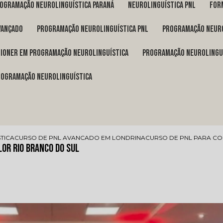
rogramação neurolinguística Paraná
neurolinguística pnl
fo
vançado
programação neurolinguística pnl
programação neuro
itioner em programação neurolinguística
programação neurolingu
programação neurolinguística
TICA
CURSO DE PNL AVANCADO EM LONDRINA
CURSO DE PNL PARA CO
lor Rio Branco do Sul