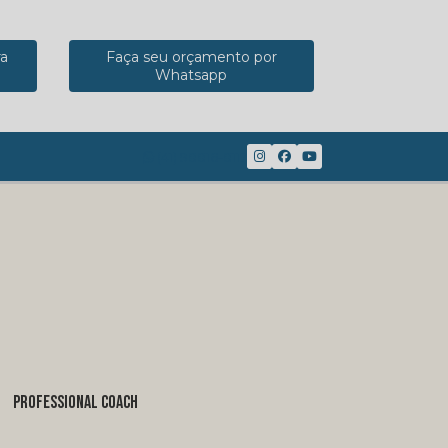
ra
Faça seu orçamento por
Whatsapp
(41) 98816-8117
PROFESSIONAL COACH