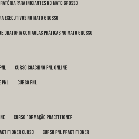
oratória para iniciantes no Mato Grosso
ara executivos no Mato Grosso
 de oratória com aulas práticas no Mato Grosso
 pnl
curso coaching pnl online
e pnl
curso pnl
ine
curso formação practitioner
ractitioner curso
curso pnl practitioner