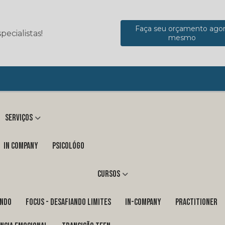
Faça seu orçamento ago
ecialistas!
mesmo
Serviços
in company
Psicológo
Cursos
ENDO
FOCUS - DESAFIANDO LIMITES
In-Company
PRACTITIONER