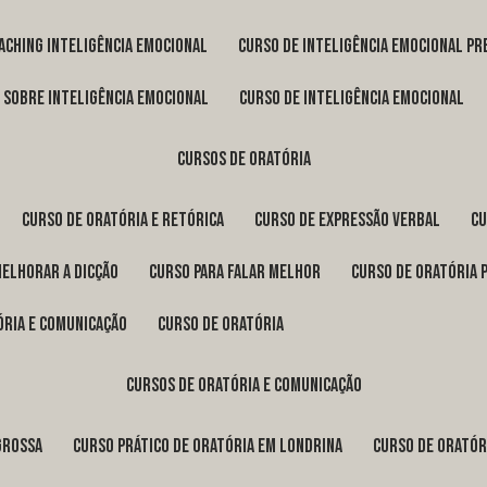
oaching inteligência emocional
curso de inteligência emocional pr
o sobre inteligência emocional
curso de inteligência emocional
cursos de oratória
curso de oratória e retórica
curso de expressão verbal
c
melhorar a dicção
curso para falar melhor
curso de oratória 
ória e comunicação
curso de oratória
cursos de oratória e comunicação
Grossa
curso prático de oratória em Londrina
curso de orató