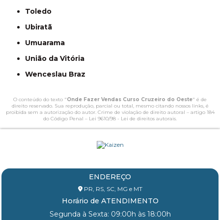
Toledo
Ubiratã
Umuarama
União da Vitória
Wenceslau Braz
O conteúdo do texto "
Onde Fazer Vendas Curso Cruzeiro do Oeste
" é de
direito reservado. Sua reprodução, parcial ou total, mesmo citando nossos links, é
proibida sem a autorização do autor. Crime de violação de direito autoral – artigo 184
do Código Penal –
Lei 9610/98 - Lei de direitos autorais
.
ENDEREÇO
PR, RS, SC, MG e MT
Horário de ATENDIMENTO
Segunda à Sexta: 09:00h às 18:00h