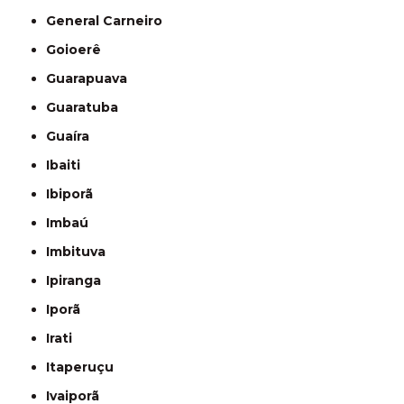
General Carneiro
Goioerê
Guarapuava
Guaratuba
Guaíra
Ibaiti
Ibiporã
Imbaú
Imbituva
Ipiranga
Iporã
Irati
Itaperuçu
Ivaiporã