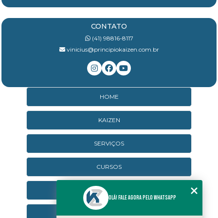
CONTATO
(41) 98816-8117
vinicius@principiokaizen.com.br
HOME
KAIZEN
SERVIÇOS
CURSOS
CURSOS ONLINE
Olá! Fale agora pelo WhatsApp
AGENDA