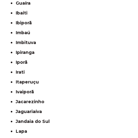
Guaíra
Ibaiti
Ibiporã
Imbaú
Imbituva
Ipiranga
Iporã
Irati
Itaperuçu
Ivaiporã
Jacarezinho
Jaguariaíva
Jandaia do Sul
Lapa