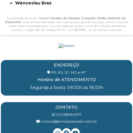
Wenceslau Braz
O conteúdo do texto "
Curso Gestão de Vendas Cotação Santo Antônio do
Sudoeste
" é de direito reservado. Sua reprodução, parcial ou total, mesmo citando
nossos links, é proibida sem a autorização do autor. Crime de violação de direito
autoral – artigo 184 do Código Penal –
Lei 9610/98 - Lei de direitos autorais
.
ENDEREÇO
PR, RS, SC, MG e MT
Horário de ATENDIMENTO
Segunda à Sexta: 09:00h às 18:00h
CONTATO
(41) 98816-8117
vinicius@principiokaizen.com.br