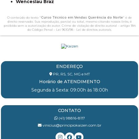
Wenceslau Braz
O conteúdo do texto "
Curso Técnico em Vendas Querência do Norte
" é de
direito reservado. Sua reprodução, parcial ou total, mesmo citando nossos links, é
proibida sem a autorização do autor. Crime de violação de direito autoral – artigo 184
do Código Penal –
Lei 9610/98 - Lei de direitos autorais
.
ENDEREÇO
PR, RS, SC, MG e MT
Horário de ATENDIMENTO
Segunda à Sexta: 09:00h às 18:00h
CONTATO
(41) 98816-8117
vinicius@principiokaizen.com.br