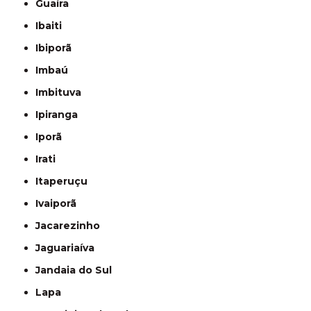
Guaíra
Ibaiti
Ibiporã
Imbaú
Imbituva
Ipiranga
Iporã
Irati
Itaperuçu
Ivaiporã
Jacarezinho
Jaguariaíva
Jandaia do Sul
Lapa