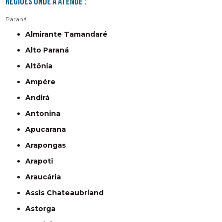
Regiões onde a atende :
Paraná
Almirante Tamandaré
Alto Paraná
Altônia
Ampére
Andirá
Antonina
Apucarana
Arapongas
Arapoti
Araucária
Assis Chateaubriand
Astorga