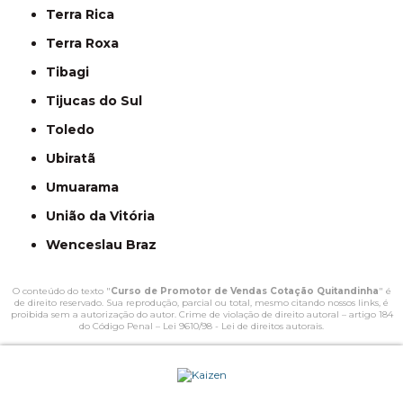
Terra Rica
Terra Roxa
Tibagi
Tijucas do Sul
Toledo
Ubiratã
Umuarama
União da Vitória
Wenceslau Braz
O conteúdo do texto "
Curso de Promotor de Vendas Cotação Quitandinha
" é
de direito reservado. Sua reprodução, parcial ou total, mesmo citando nossos links, é
proibida sem a autorização do autor. Crime de violação de direito autoral – artigo 184
do Código Penal –
Lei 9610/98 - Lei de direitos autorais
.