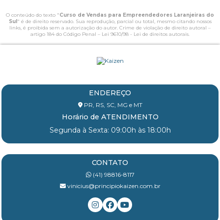
O conteúdo do texto "
Curso de Vendas para Empreendedores Laranjeiras do
Sul
" é de direito reservado. Sua reprodução, parcial ou total, mesmo citando nossos
links, é proibida sem a autorização do autor. Crime de violação de direito autoral –
artigo 184 do Código Penal –
Lei 9610/98 - Lei de direitos autorais
.
ENDEREÇO
PR, RS, SC, MG e MT
Horário de ATENDIMENTO
Segunda à Sexta: 09:00h às 18:00h
CONTATO
(41) 98816-8117
vinicius@principiokaizen.com.br