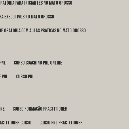
oratória para iniciantes no Mato Grosso
ara executivos no Mato Grosso
 de oratória com aulas práticas no Mato Grosso
 pnl
curso coaching pnl online
e pnl
curso pnl
ine
curso formação practitioner
ractitioner curso
curso pnl practitioner