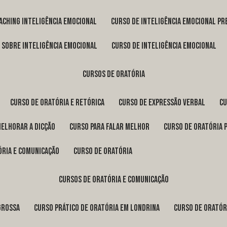
oaching inteligência emocional
curso de inteligência emocional pr
o sobre inteligência emocional
curso de inteligência emocional
cursos de oratória
curso de oratória e retórica
curso de expressão verbal
c
melhorar a dicção
curso para falar melhor
curso de oratória 
ória e comunicação
curso de oratória
cursos de oratória e comunicação
Grossa
curso prático de oratória em Londrina
curso de orató