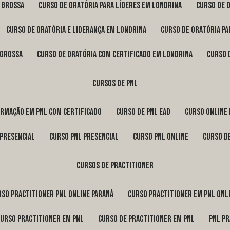
a Grossa
curso de oratória para líderes em Londrina
curso de 
curso de oratória e liderança em Londrina
curso de oratória p
 Grossa
curso de oratória com certificado em Londrina
curso
cursos de pnl
ormação em pnl com certificado
curso de pnl ead
curso online
 presencial
curso pnl presencial
curso pnl online
curso d
cursos de practitioner
urso practitioner pnl online Paraná
curso practitioner em pnl onl
curso practitioner em pnl
curso de practitioner em pnl
pnl p