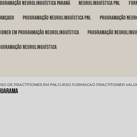
rogramação neurolinguística Paraná
neurolinguística pnl
fo
vançado
programação neurolinguística pnl
programação neuro
itioner em programação neurolinguística
programação neurolingu
programação neurolinguística
SO DE PRACTITIONER EM PNL
CURSO FORMACAO PRACTITIONER VAL
Umuarama