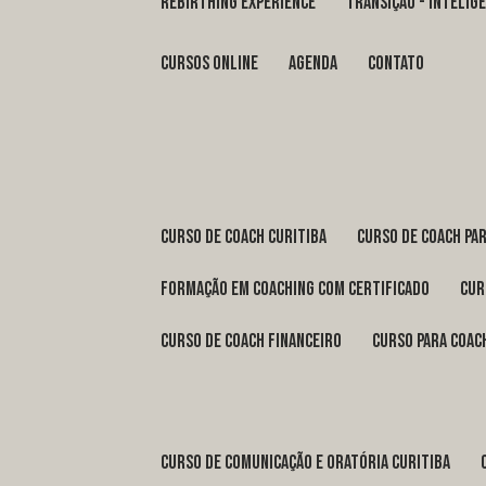
REBIRTHING EXPERIENCE
TRANSIÇÃO - INTELI
Cursos Online
Agenda
Contato
curso de coach Curitiba
curso de coach Pa
formação em coaching com certificado
cu
curso de coach financeiro
curso para coac
curso de comunicação e oratória Curitiba