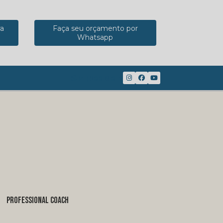
ra
Faça seu orçamento por
Whatsapp
(41) 98816-8117
PROFESSIONAL COACH