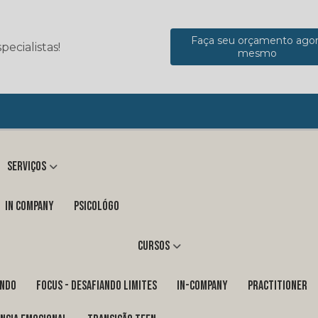
Faça seu orçamento ago
ecialistas!
mesmo
Serviços
in company
Psicológo
Cursos
ENDO
FOCUS - DESAFIANDO LIMITES
In-Company
PRACTITIONER