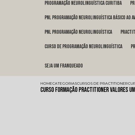
programação neurolinguística Curitiba
p
pnl programação neurolinguística básico ao a
pnl programação neurolinguística
pract
curso de programação neurolinguística
Seja um franqueado
HOME
CATEGORIAS
CURSOS DE PRACTITIONER
CUR
Curso Formação Practitioner Valores 