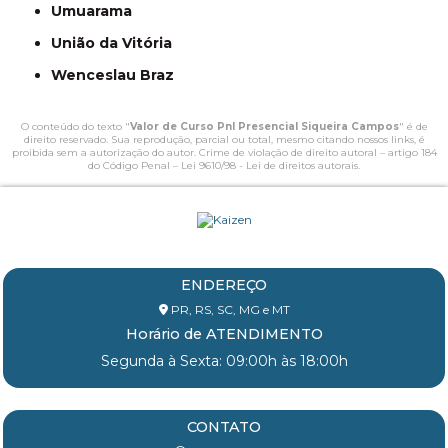
Umuarama
União da Vitória
Wenceslau Braz
O conteúdo do texto "
Valor de Curso Pnl Presencial Siqueira Campos
" é de
direito reservado. Sua reprodução, parcial ou total, mesmo citando nossos links, é
proibida sem a autorização do autor. Crime de violação de direito autoral – artigo 184
do Código Penal –
Lei 9610/98 - Lei de direitos autorais
.
ENDEREÇO
PR, RS, SC, MG e MT
Horário de ATENDIMENTO
Segunda à Sexta: 09:00h às 18:00h
CONTATO