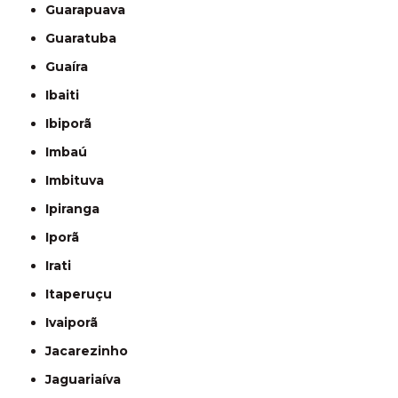
Guarapuava
Guaratuba
Guaíra
Ibaiti
Ibiporã
Imbaú
Imbituva
Ipiranga
Iporã
Irati
Itaperuçu
Ivaiporã
Jacarezinho
Jaguariaíva