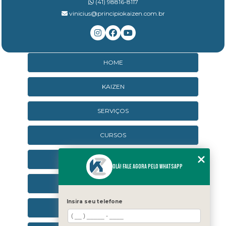
(41) 98816-8117
vinicius@principiokaizen.com.br
HOME
KAIZEN
SERVIÇOS
CURSOS
CURSOS ONLINE
Olá! Fale agora pelo WhatsApp
AGENDA
Insira seu telefone
CONTATO