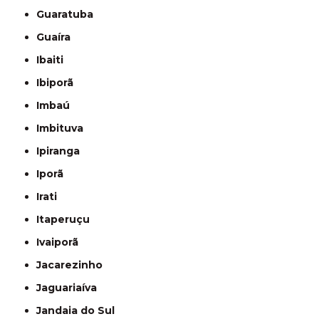
Guaratuba
Guaíra
Ibaiti
Ibiporã
Imbaú
Imbituva
Ipiranga
Iporã
Irati
Itaperuçu
Ivaiporã
Jacarezinho
Jaguariaíva
Jandaia do Sul