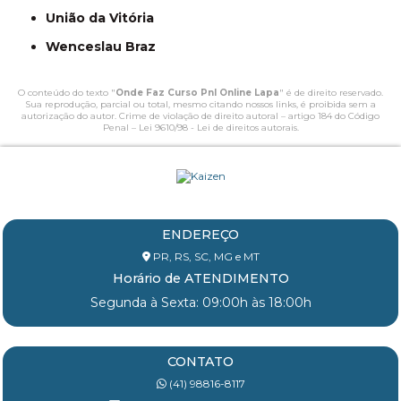
União da Vitória
Wenceslau Braz
O conteúdo do texto "
Onde Faz Curso Pnl Online Lapa
" é de direito reservado.
Sua reprodução, parcial ou total, mesmo citando nossos links, é proibida sem a
autorização do autor. Crime de violação de direito autoral – artigo 184 do Código
Penal –
Lei 9610/98 - Lei de direitos autorais
.
ENDEREÇO
PR, RS, SC, MG e MT
Horário de ATENDIMENTO
Segunda à Sexta: 09:00h às 18:00h
CONTATO
(41) 98816-8117