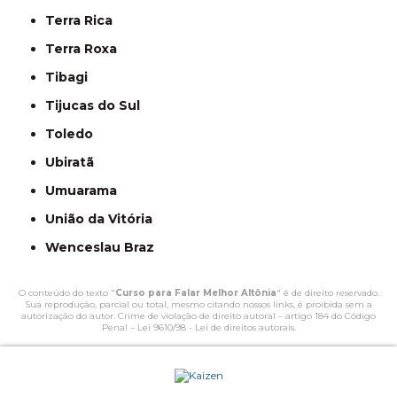
Terra Rica
Terra Roxa
Tibagi
Tijucas do Sul
Toledo
Ubiratã
Umuarama
União da Vitória
Wenceslau Braz
O conteúdo do texto "
Curso para Falar Melhor Altônia
" é de direito reservado.
Sua reprodução, parcial ou total, mesmo citando nossos links, é proibida sem a
autorização do autor. Crime de violação de direito autoral – artigo 184 do Código
Penal –
Lei 9610/98 - Lei de direitos autorais
.