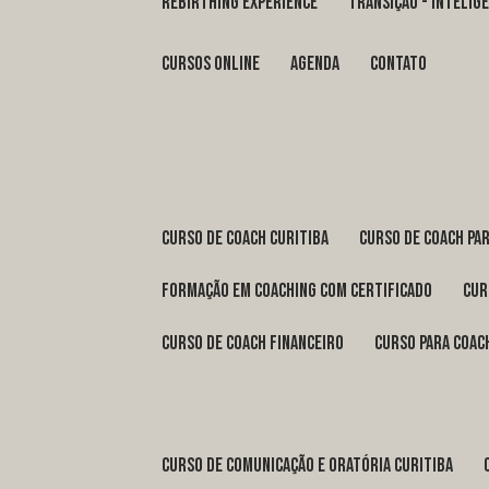
REBIRTHING EXPERIENCE
TRANSIÇÃO - INTELI
Cursos Online
Agenda
Contato
curso de coach Curitiba
curso de coach Pa
formação em coaching com certificado
cu
curso de coach financeiro
curso para coac
curso de comunicação e oratória Curitiba