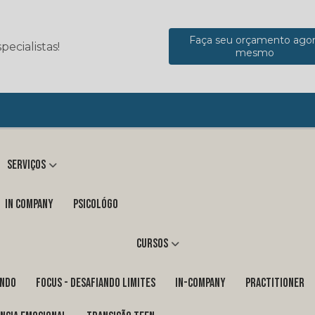
Faça seu orçamento ago
ecialistas!
mesmo
Serviços
in company
Psicológo
Cursos
ENDO
FOCUS - DESAFIANDO LIMITES
In-Company
PRACTITIONER