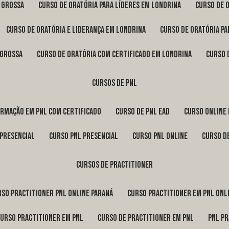
a Grossa
curso de oratória para líderes em Londrina
curso de 
curso de oratória e liderança em Londrina
curso de oratória p
 Grossa
curso de oratória com certificado em Londrina
curso
cursos de pnl
ormação em pnl com certificado
curso de pnl ead
curso online
 presencial
curso pnl presencial
curso pnl online
curso d
cursos de practitioner
urso practitioner pnl online Paraná
curso practitioner em pnl onl
curso practitioner em pnl
curso de practitioner em pnl
pnl p