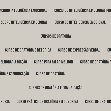
oaching inteligência emocional
curso de inteligência emocional pr
o sobre inteligência emocional
curso de inteligência emocional
cursos de oratória
curso de oratória e retórica
curso de expressão verbal
c
melhorar a dicção
curso para falar melhor
curso de oratória 
ória e comunicação
curso de oratória
cursos de oratória e comunicação
Grossa
curso prático de oratória em Londrina
curso de orató