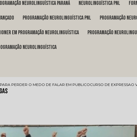
rogramação neurolinguística Paraná
neurolinguística pnl
fo
vançado
programação neurolinguística pnl
programação neuro
itioner em programação neurolinguística
programação neurolingu
programação neurolinguística
PARA PERDER O MEDO DE FALAR EM PUBLICO
CURSO DE EXPRESSAO
ngas