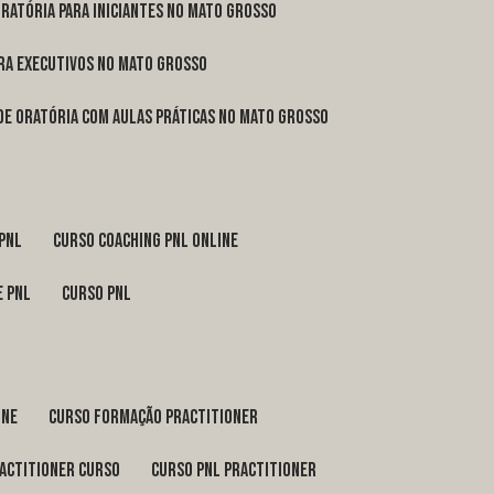
oratória para iniciantes no Mato Grosso
ara executivos no Mato Grosso
 de oratória com aulas práticas no Mato Grosso
 pnl
curso coaching pnl online
e pnl
curso pnl
ine
curso formação practitioner
ractitioner curso
curso pnl practitioner