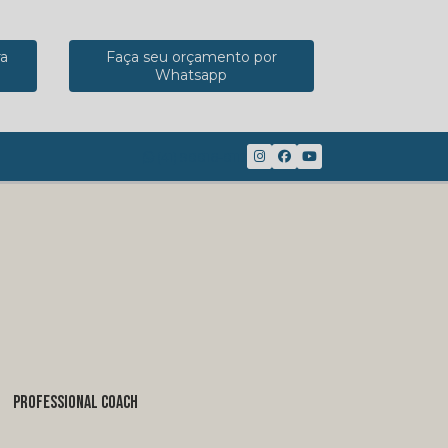
ra
Faça seu orçamento por
Whatsapp
(41) 98816-8117
PROFESSIONAL COACH