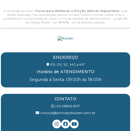
O conteúdo do texto "
Curso para Melhorar a Dicção Valores Jaguariaíva
" é de
direito reservado. Sua reprodução, parcial ou total, mesmo citando nossos links, é
proibida sem a autorização do autor. Crime de violação de direito autoral – artigo 184
do Código Penal –
Lei 9610/98 - Lei de direitos autorais
.
ENDEREÇO
PR, RS, SC, MG e MT
Horário de ATENDIMENTO
Segunda à Sexta: 09:00h às 18:00h
CONTATO
(41) 98816-8117
vinicius@principiokaizen.com.br