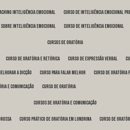
oaching inteligência emocional
curso de inteligência emocional pr
o sobre inteligência emocional
curso de inteligência emocional
cursos de oratória
curso de oratória e retórica
curso de expressão verbal
c
melhorar a dicção
curso para falar melhor
curso de oratória 
ória e comunicação
curso de oratória
cursos de oratória e comunicação
Grossa
curso prático de oratória em Londrina
curso de orató