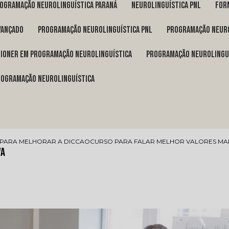
rogramação neurolinguística Paraná
neurolinguística pnl
fo
vançado
programação neurolinguística pnl
programação neuro
itioner em programação neurolinguística
programação neurolingu
programação neurolinguística
PARA MELHORAR A DICCAO
CURSO PARA FALAR MELHOR VALORES MA
va