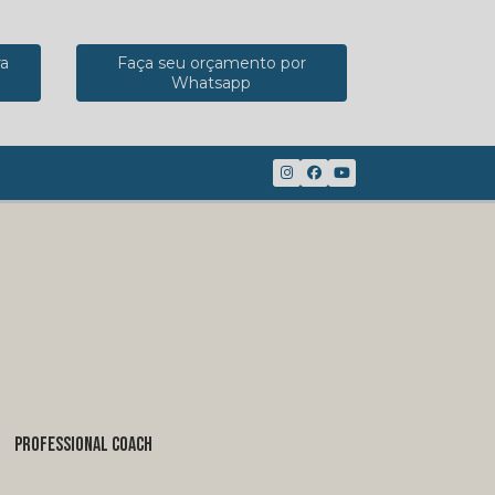
ra
Faça seu orçamento por
Whatsapp
(41) 98816-8117
PROFESSIONAL COACH