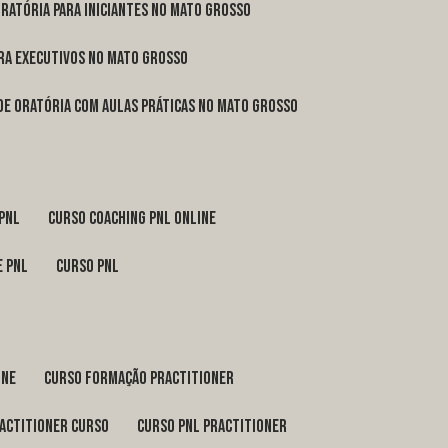
oratória para iniciantes no Mato Grosso
ara executivos no Mato Grosso
 de oratória com aulas práticas no Mato Grosso
 pnl
curso coaching pnl online
e pnl
curso pnl
ine
curso formação practitioner
ractitioner curso
curso pnl practitioner