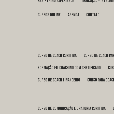
REBIRTHING EXPERIENCE
TRANSIÇÃO - INTELI
Cursos Online
Agenda
Contato
curso de coach Curitiba
curso de coach Pa
formação em coaching com certificado
cu
curso de coach financeiro
curso para coac
curso de comunicação e oratória Curitiba