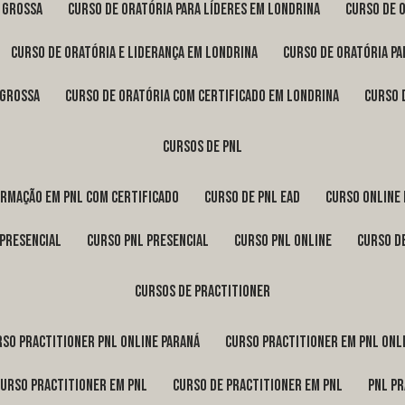
a Grossa
curso de oratória para líderes em Londrina
curso de 
curso de oratória e liderança em Londrina
curso de oratória p
 Grossa
curso de oratória com certificado em Londrina
curso
cursos de pnl
ormação em pnl com certificado
curso de pnl ead
curso online
 presencial
curso pnl presencial
curso pnl online
curso d
cursos de practitioner
urso practitioner pnl online Paraná
curso practitioner em pnl onl
curso practitioner em pnl
curso de practitioner em pnl
pnl p