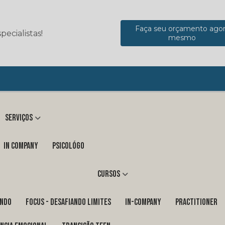
Faça seu orçamento ago
ecialistas!
mesmo
Serviços
in company
Psicológo
Cursos
ENDO
FOCUS - DESAFIANDO LIMITES
In-Company
PRACTITIONER