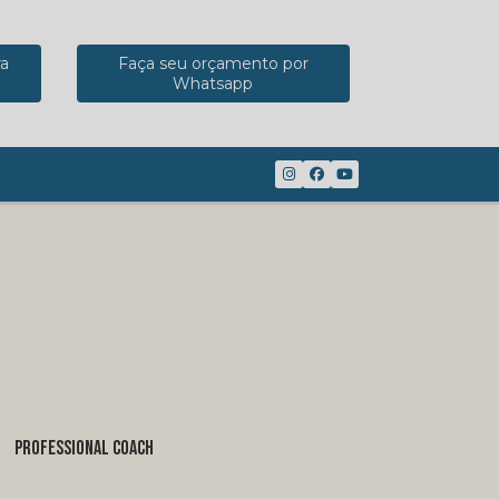
ra
Faça seu orçamento por
Whatsapp
(41) 98816-8117
PROFESSIONAL COACH