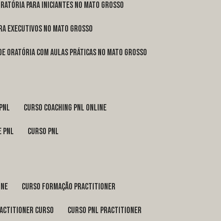
oratória para iniciantes no Mato Grosso
ara executivos no Mato Grosso
 de oratória com aulas práticas no Mato Grosso
 pnl
curso coaching pnl online
e pnl
curso pnl
ine
curso formação practitioner
ractitioner curso
curso pnl practitioner