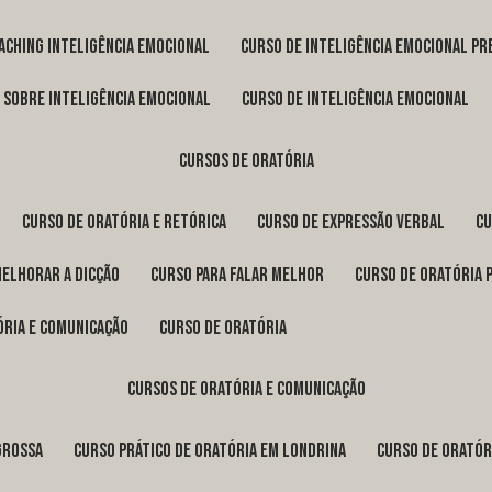
oaching inteligência emocional
curso de inteligência emocional pr
o sobre inteligência emocional
curso de inteligência emocional
cursos de oratória
curso de oratória e retórica
curso de expressão verbal
c
melhorar a dicção
curso para falar melhor
curso de oratória 
ória e comunicação
curso de oratória
cursos de oratória e comunicação
Grossa
curso prático de oratória em Londrina
curso de orató