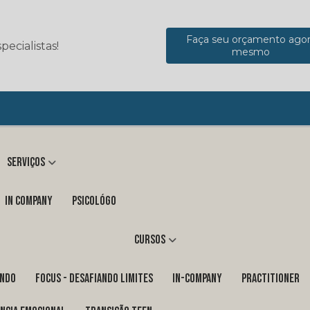
Faça seu orçamento ago
ecialistas!
mesmo
Serviços
in company
Psicológo
Cursos
ENDO
FOCUS - DESAFIANDO LIMITES
In-Company
PRACTITIONER