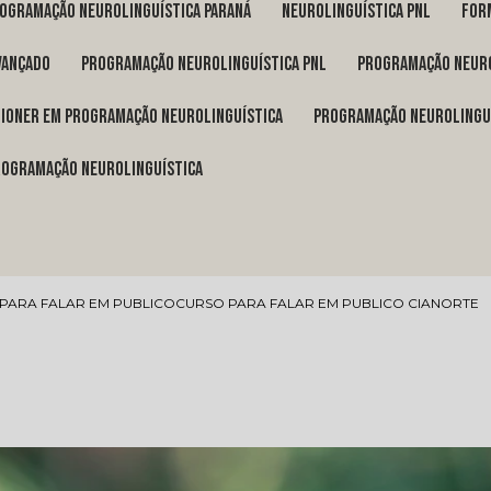
rogramação neurolinguística Paraná
neurolinguística pnl
fo
vançado
programação neurolinguística pnl
programação neuro
itioner em programação neurolinguística
programação neurolingu
programação neurolinguística
PARA FALAR EM PUBLICO
CURSO PARA FALAR EM PUBLICO CIANORTE