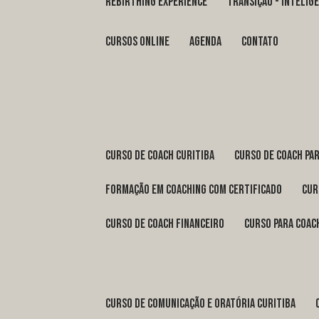
REBIRTHING EXPERIENCE
TRANSIÇÃO - INTELI
Cursos Online
Agenda
Contato
curso de coach Curitiba
curso de coach Pa
formação em coaching com certificado
cu
curso de coach financeiro
curso para coac
curso de comunicação e oratória Curitiba