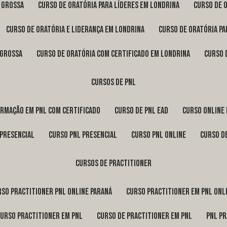
a Grossa
curso de oratória para líderes em Londrina
curso de 
curso de oratória e liderança em Londrina
curso de oratória p
 Grossa
curso de oratória com certificado em Londrina
curso
cursos de pnl
ormação em pnl com certificado
curso de pnl ead
curso online
 presencial
curso pnl presencial
curso pnl online
curso d
cursos de practitioner
urso practitioner pnl online Paraná
curso practitioner em pnl onl
curso practitioner em pnl
curso de practitioner em pnl
pnl p