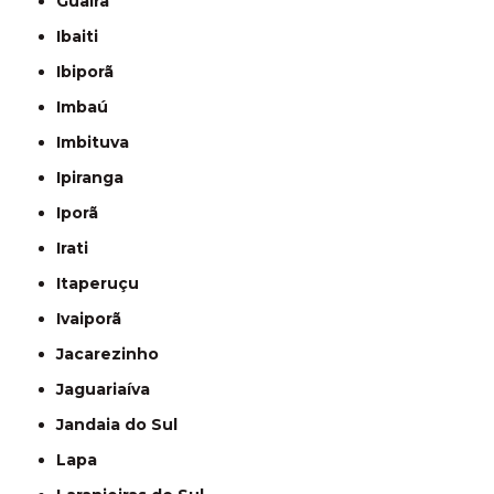
Guaíra
Ibaiti
Ibiporã
Imbaú
Imbituva
Ipiranga
Iporã
Irati
Itaperuçu
Ivaiporã
Jacarezinho
Jaguariaíva
Jandaia do Sul
Lapa