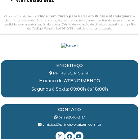
Wenceslau Braz
O conteúdo do texto "
Onde Tem Curso para Falar em Público Mandaguari
" é
de direito reservado. Sua reprodução, parcial ou total, mesmo citando nossos links, é
proibida sem a autorização do autor. Crime de violação de direito autoral – artigo 184
do Código Penal –
Lei 9610/98 - Lei de direitos autorais
.
ENDEREÇO
PR, RS, SC, MG e MT
Horário de ATENDIMENTO
Segunda à Sexta: 09:00h às 18:00h
CONTATO
(41) 98816-8117
vinicius@principiokaizen.com.br