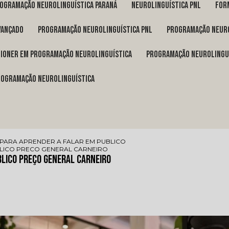
rogramação neurolinguística Paraná
neurolinguística pnl
fo
vançado
programação neurolinguística pnl
programação neuro
itioner em programação neurolinguística
programação neurolingu
programação neurolinguística
PARA APRENDER A FALAR EM PUBLICO
LICO PRECO GENERAL CARNEIRO
blico Preço General Carneiro