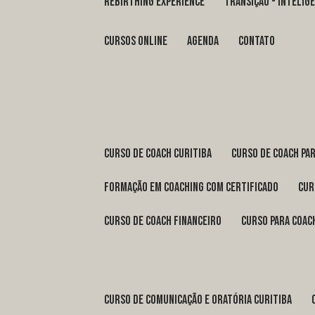
REBIRTHING EXPERIENCE
TRANSIÇÃO - INTELI
Cursos Online
Agenda
Contato
curso de coach Curitiba
curso de coach Pa
formação em coaching com certificado
cu
curso de coach financeiro
curso para coac
curso de comunicação e oratória Curitiba