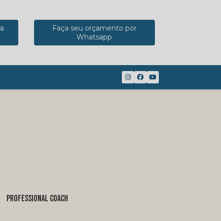
ra
Faça seu orçamento por
Whatsapp
(41) 98816-8117
PROFESSIONAL COACH