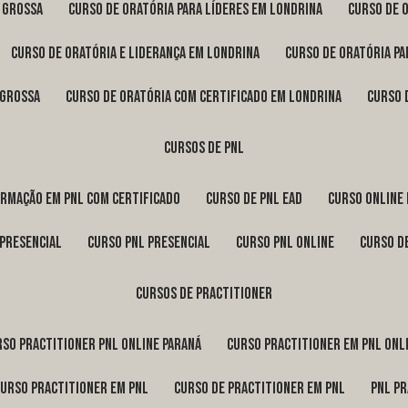
a Grossa
curso de oratória para líderes em Londrina
curso de 
curso de oratória e liderança em Londrina
curso de oratória p
 Grossa
curso de oratória com certificado em Londrina
curso
cursos de pnl
ormação em pnl com certificado
curso de pnl ead
curso online
 presencial
curso pnl presencial
curso pnl online
curso d
cursos de practitioner
urso practitioner pnl online Paraná
curso practitioner em pnl onl
curso practitioner em pnl
curso de practitioner em pnl
pnl p