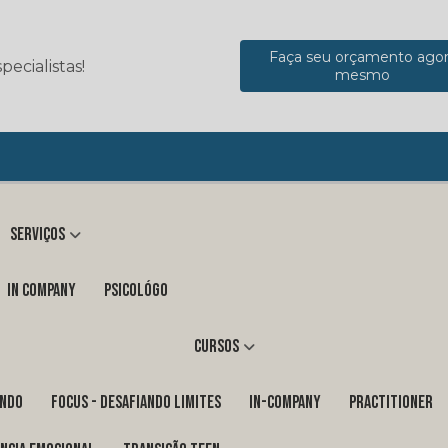
Faça seu orçamento ago
ecialistas!
mesmo
Serviços
in company
Psicológo
Cursos
ENDO
FOCUS - DESAFIANDO LIMITES
In-Company
PRACTITIONER