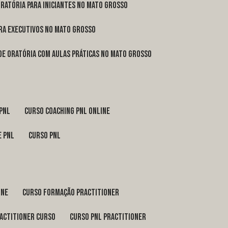
oratória para iniciantes no Mato Grosso
ara executivos no Mato Grosso
 de oratória com aulas práticas no Mato Grosso
 pnl
curso coaching pnl online
e pnl
curso pnl
ine
curso formação practitioner
ractitioner curso
curso pnl practitioner