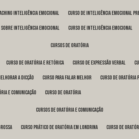
oaching inteligência emocional
curso de inteligência emocional pr
o sobre inteligência emocional
curso de inteligência emocional
cursos de oratória
curso de oratória e retórica
curso de expressão verbal
c
melhorar a dicção
curso para falar melhor
curso de oratória 
ória e comunicação
curso de oratória
cursos de oratória e comunicação
Grossa
curso prático de oratória em Londrina
curso de orató