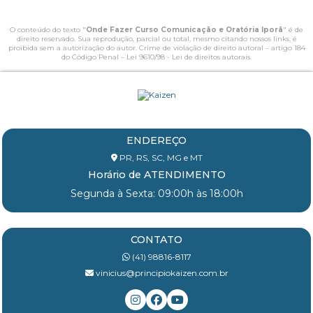
O conteúdo do texto "
Onde Fazer Curso Comunicação e Oratória Iporã
" é de
direito reservado. Sua reprodução, parcial ou total, mesmo citando nossos links, é
proibida sem a autorização do autor. Crime de violação de direito autoral – artigo 184
do Código Penal –
Lei 9610/98 - Lei de direitos autorais
.
ENDEREÇO
PR, RS, SC, MG e MT
Horário de ATENDIMENTO
Segunda à Sexta: 09:00h às 18:00h
CONTATO
(41) 98816-8117
vinicius@principiokaizen.com.br