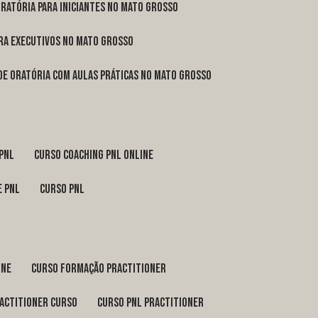
oratória para iniciantes no Mato Grosso
ara executivos no Mato Grosso
 de oratória com aulas práticas no Mato Grosso
 pnl
curso coaching pnl online
e pnl
curso pnl
ine
curso formação practitioner
ractitioner curso
curso pnl practitioner