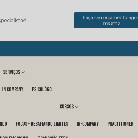
Faça seu orçamento ago
ecialistas!
mesmo
Serviços
in company
Psicológo
Cursos
ENDO
FOCUS - DESAFIANDO LIMITES
In-Company
PRACTITIONER