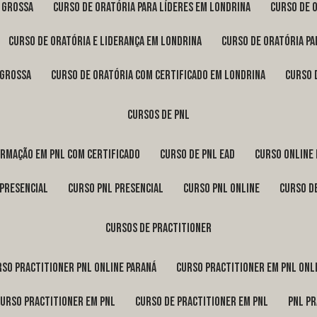
a Grossa
curso de oratória para líderes em Londrina
curso de 
curso de oratória e liderança em Londrina
curso de oratória p
 Grossa
curso de oratória com certificado em Londrina
curso
cursos de pnl
ormação em pnl com certificado
curso de pnl ead
curso online
 presencial
curso pnl presencial
curso pnl online
curso d
cursos de practitioner
urso practitioner pnl online Paraná
curso practitioner em pnl onl
curso practitioner em pnl
curso de practitioner em pnl
pnl p