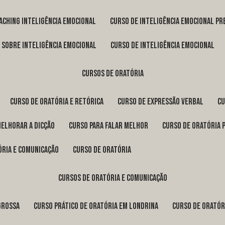
oaching inteligência emocional
curso de inteligência emocional pr
o sobre inteligência emocional
curso de inteligência emocional
cursos de oratória
curso de oratória e retórica
curso de expressão verbal
c
melhorar a dicção
curso para falar melhor
curso de oratória 
ória e comunicação
curso de oratória
cursos de oratória e comunicação
Grossa
curso prático de oratória em Londrina
curso de orató