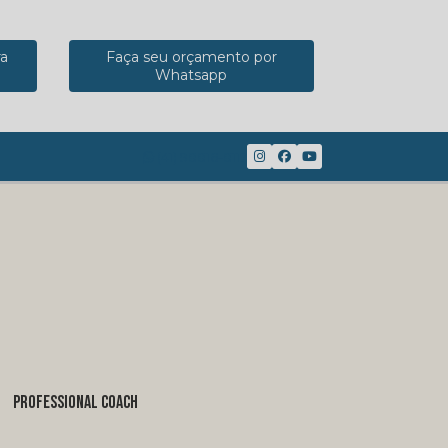
ra
Faça seu orçamento por
Whatsapp
(41) 98816-8117
PROFESSIONAL COACH