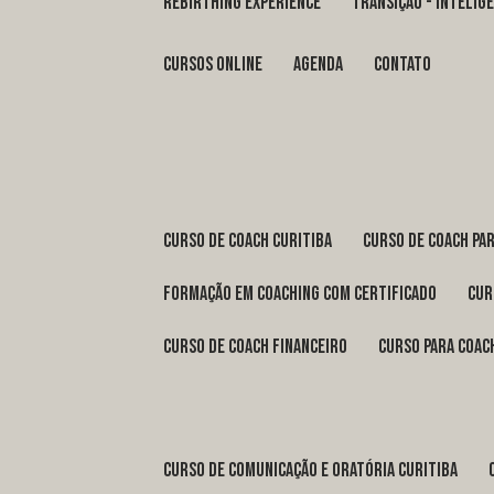
REBIRTHING EXPERIENCE
TRANSIÇÃO - INTELI
Cursos Online
Agenda
Contato
curso de coach Curitiba
curso de coach Pa
formação em coaching com certificado
cu
curso de coach financeiro
curso para coac
curso de comunicação e oratória Curitiba