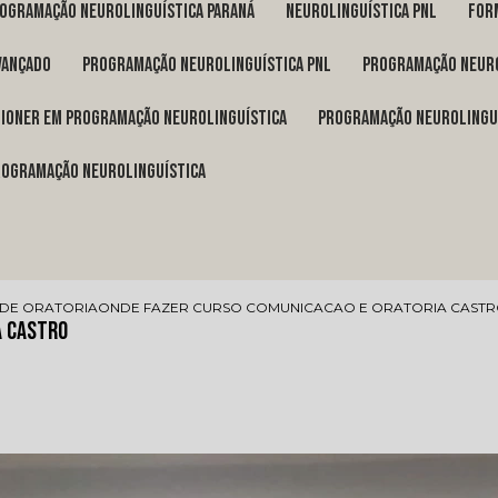
rogramação neurolinguística Paraná
neurolinguística pnl
fo
vançado
programação neurolinguística pnl
programação neuro
itioner em programação neurolinguística
programação neurolingu
programação neurolinguística
DE ORATORIA
ONDE FAZER CURSO COMUNICACAO E ORATORIA CAST
a Castro