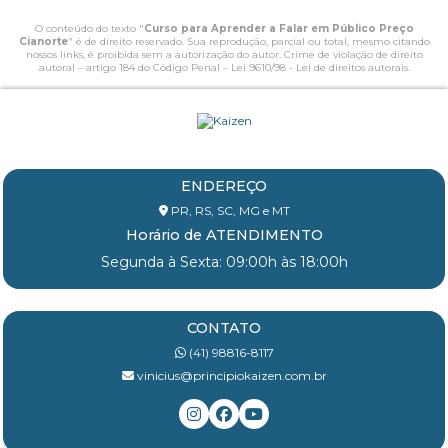
O conteúdo do texto "
Curso para Aprender a Falar em Público Preço
Cianorte
" é de direito reservado. Sua reprodução, parcial ou total, mesmo citando
nossos links, é proibida sem a autorização do autor. Crime de violação de direito
autoral – artigo 184 do Código Penal –
Lei 9610/98 - Lei de direitos autorais
.
ENDEREÇO
PR, RS, SC, MG e MT
Horário de ATENDIMENTO
Segunda à Sexta: 09:00h às 18:00h
CONTATO
(41) 98816-8117
vinicius@principiokaizen.com.br