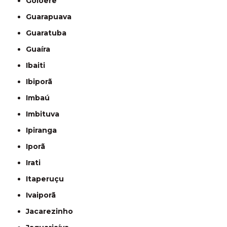
Goioerê
Guarapuava
Guaratuba
Guaíra
Ibaiti
Ibiporã
Imbaú
Imbituva
Ipiranga
Iporã
Irati
Itaperuçu
Ivaiporã
Jacarezinho