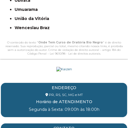
Ubiratã
Umuarama
União da Vitória
Wenceslau Braz
O conteúdo do texto "
Onde Tem Curso de Oratória Rio Negro
" é de direito
reservado. Sua reprodução, parcial ou total, mesmo citando nossos links, é proibida
sem a autorização do autor. Crime de violação de direito autoral – artigo 184 do
Código Penal –
Lei 9610/98 - Lei de direitos autorais
.
ENDEREÇO
PR, RS, SC, MG e MT
Horário de ATENDIMENTO
Segunda à Sexta: 09:00h às 18:00h