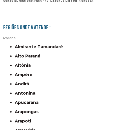
curso de oratória para professores em Ponta Grossa
Regiões onde a atende :
Paraná
Almirante Tamandaré
Alto Paraná
Altônia
Ampére
Andirá
Antonina
Apucarana
Arapongas
Arapoti