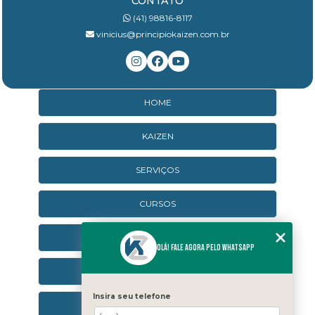
CONTATO
(41) 98816-8117
vinicius@principiokaizen.com.br
HOME
KAIZEN
SERVIÇOS
CURSOS
CURSOS ONLINE
Olá! Fale agora pelo WhatsApp
AGENDA
Insira seu telefone
CONTATO