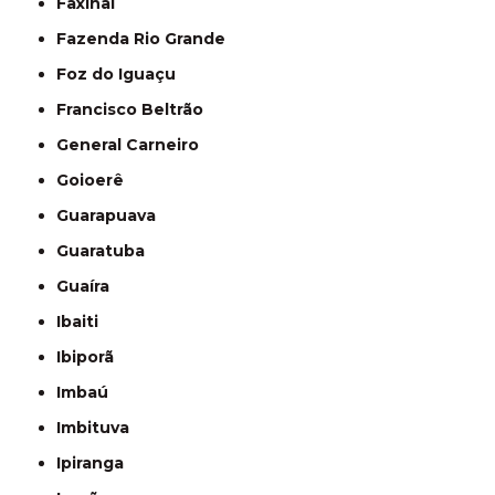
Faxinal
Fazenda Rio Grande
Foz do Iguaçu
Francisco Beltrão
General Carneiro
Goioerê
Guarapuava
Guaratuba
Guaíra
Ibaiti
Ibiporã
Imbaú
Imbituva
Ipiranga