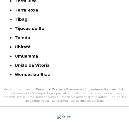
Terra Rica
Terra Roxa
Tibagi
Tijucas do Sul
Toledo
Ubiratã
Umuarama
União da Vitória
Wenceslau Braz
O conteúdo do texto "
Curso de Oratória Presencial Engenheiro Beltrão
" é de
direito reservado. Sua reprodução, parcial ou total, mesmo citando nossos links, é
proibida sem a autorização do autor. Crime de violação de direito autoral – artigo 184
do Código Penal –
Lei 9610/98 - Lei de direitos autorais
.