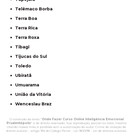
Telêmaco Borba
Terra Boa
Terra Rica
Terra Roxa
Tibagi
Tijucas do Sul
Toledo
Ubiratã
Umuarama
União da Vitória
Wenceslau Braz
O conteúdo do texto "
Onde Fazer Curso Online Inteligência Emocional
Prudentópolis
" é de direito reservado. Sua reprodução, parcial ou total, mesmo
citando nossos links, é proibida sem a autorização do autor. Crime de violação de
direito autoral – artigo 184 do Código Penal –
Lei 9610/98 - Lei de direitos autorais
.