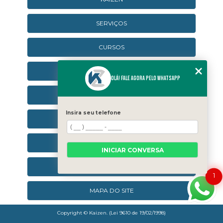
SERVIÇOS
CURSOS
CURSOS ONLINE
Olá! Fale agora pelo WhatsApp
AGENDA
Insira seu telefone
CONTATO
CATEGORIAS
INICIAR CONVERSA
SEJA UM FRANQUEADO
1
MAPA DO SITE
Copyright © Kaizen. (Lei 9610 de 19/02/1998)