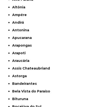
Altônia
Ampére
Andirá
Antonina
Apucarana
Arapongas
Arapoti
Araucária
Assis Chateaubriand
Astorga
Bandeirantes
Bela Vista do Paraíso
Bituruna
Bocaiúva do Sul