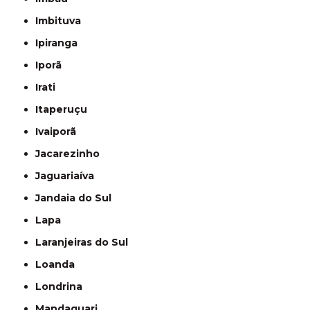
Imbituva
Ipiranga
Iporã
Irati
Itaperuçu
Ivaiporã
Jacarezinho
Jaguariaíva
Jandaia do Sul
Lapa
Laranjeiras do Sul
Loanda
Londrina
Mandaguari