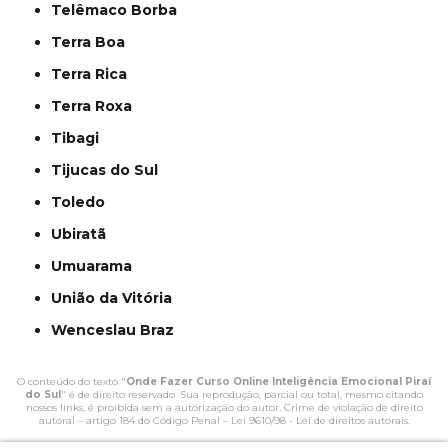
Telêmaco Borba
Terra Boa
Terra Rica
Terra Roxa
Tibagi
Tijucas do Sul
Toledo
Ubiratã
Umuarama
União da Vitória
Wenceslau Braz
O conteúdo do texto "
Onde Fazer Curso Online Inteligência Emocional Piraí
do Sul
" é de direito reservado. Sua reprodução, parcial ou total, mesmo citando
nossos links, é proibida sem a autorização do autor. Crime de violação de direito
autoral – artigo 184 do Código Penal –
Lei 9610/98 - Lei de direitos autorais
.