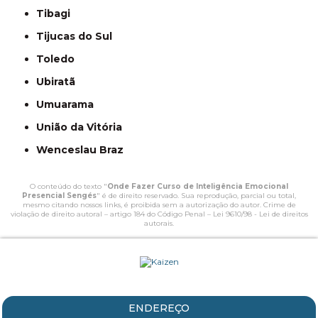
Tibagi
Tijucas do Sul
Toledo
Ubiratã
Umuarama
União da Vitória
Wenceslau Braz
O conteúdo do texto "
Onde Fazer Curso de Inteligência Emocional
Presencial Sengés
" é de direito reservado. Sua reprodução, parcial ou total,
mesmo citando nossos links, é proibida sem a autorização do autor. Crime de
violação de direito autoral – artigo 184 do Código Penal –
Lei 9610/98 - Lei de direitos
autorais
.
ENDEREÇO