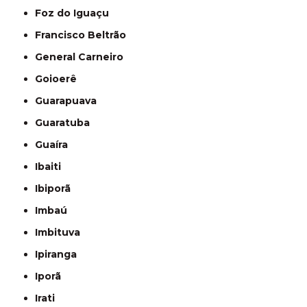
Foz do Iguaçu
Francisco Beltrão
General Carneiro
Goioerê
Guarapuava
Guaratuba
Guaíra
Ibaiti
Ibiporã
Imbaú
Imbituva
Ipiranga
Iporã
Irati