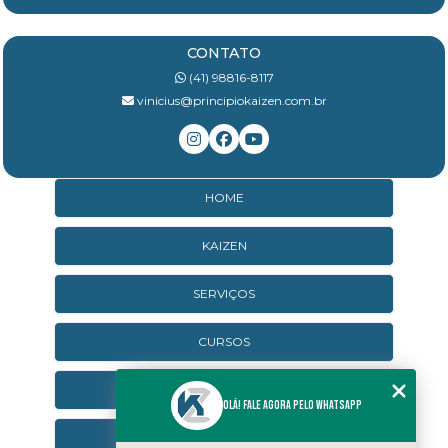
CONTATO
(41) 98816-8117
vinicius@principiokaizen.com.br
HOME
KAIZEN
SERVIÇOS
CURSOS
CURSOS ONLINE
Olá! Fale agora pelo WhatsApp
AGENDA