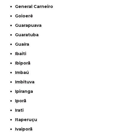
General Carneiro
Goioerê
Guarapuava
Guaratuba
Guaíra
Ibaiti
Ibiporã
Imbaú
Imbituva
Ipiranga
Iporã
Irati
Itaperuçu
Ivaiporã