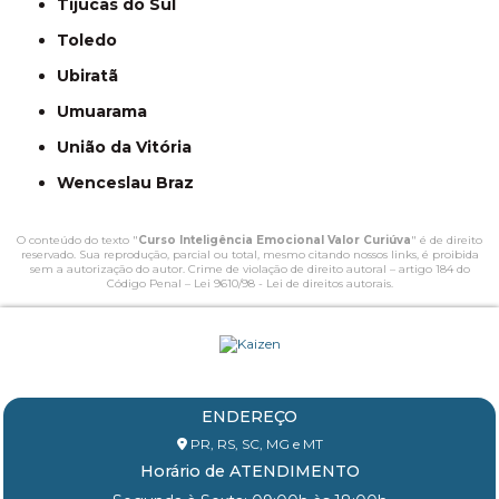
Tijucas do Sul
Toledo
Ubiratã
Umuarama
União da Vitória
Wenceslau Braz
O conteúdo do texto "
Curso Inteligência Emocional Valor Curiúva
" é de direito
reservado. Sua reprodução, parcial ou total, mesmo citando nossos links, é proibida
sem a autorização do autor. Crime de violação de direito autoral – artigo 184 do
Código Penal –
Lei 9610/98 - Lei de direitos autorais
.
ENDEREÇO
PR, RS, SC, MG e MT
Horário de ATENDIMENTO