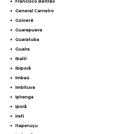
Francisco Beltrão
General Carneiro
Goioerê
Guarapuava
Guaratuba
Guaíra
Ibaiti
Ibiporã
Imbaú
Imbituva
Ipiranga
Iporã
Irati
Itaperuçu