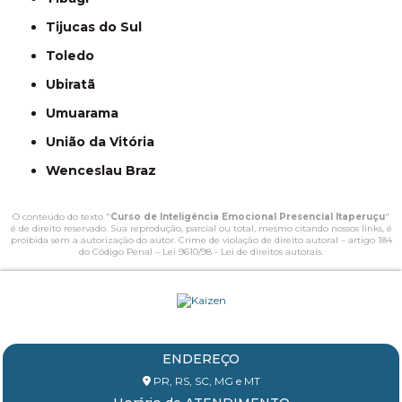
Tijucas do Sul
Toledo
Ubiratã
Umuarama
União da Vitória
Wenceslau Braz
O conteúdo do texto "
Curso de Inteligência Emocional Presencial Itaperuçu
"
é de direito reservado. Sua reprodução, parcial ou total, mesmo citando nossos links, é
proibida sem a autorização do autor. Crime de violação de direito autoral – artigo 184
do Código Penal –
Lei 9610/98 - Lei de direitos autorais
.
ENDEREÇO
PR, RS, SC, MG e MT