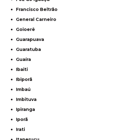
Francisco Beltrão
General Carneiro
Goioerê
Guarapuava
Guaratuba
Guaíra
Ibaiti
Ibiporã
Imbaú
Imbituva
Ipiranga
Iporã
Irati
Itaperuçu