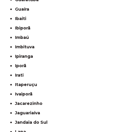
Guaíra
Ibaiti
Ibiporã
Imbaú
Imbituva
Ipiranga
Iporã
Irati
Itaperuçu
Ivaiporã
Jacarezinho
Jaguariaíva
Jandaia do Sul
Lapa