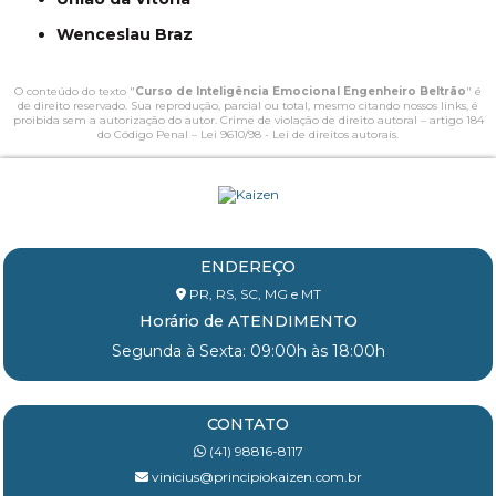
Wenceslau Braz
O conteúdo do texto "
Curso de Inteligência Emocional Engenheiro Beltrão
" é
de direito reservado. Sua reprodução, parcial ou total, mesmo citando nossos links, é
proibida sem a autorização do autor. Crime de violação de direito autoral – artigo 184
do Código Penal –
Lei 9610/98 - Lei de direitos autorais
.
ENDEREÇO
PR, RS, SC, MG e MT
Horário de ATENDIMENTO
Segunda à Sexta: 09:00h às 18:00h
CONTATO
(41) 98816-8117
vinicius@principiokaizen.com.br