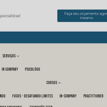
Faça seu orçamento ago
ecialistas!
mesmo
Serviços
in company
Psicológo
Cursos
ENDO
FOCUS - DESAFIANDO LIMITES
In-Company
PRACTITIONER