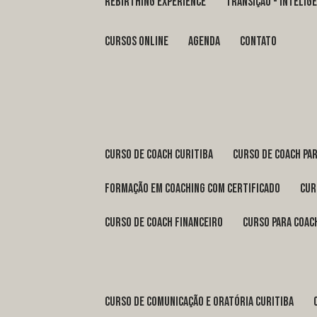
REBIRTHING EXPERIENCE
TRANSIÇÃO - INTELI
Cursos Online
Agenda
Contato
curso de coach Curitiba
curso de coach Pa
formação em coaching com certificado
cu
curso de coach financeiro
curso para coac
curso de comunicação e oratória Curitiba