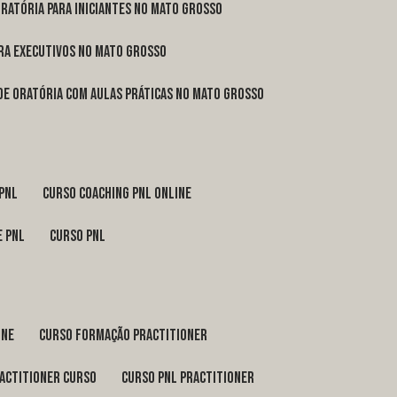
oratória para iniciantes no Mato Grosso
ara executivos no Mato Grosso
 de oratória com aulas práticas no Mato Grosso
 pnl
curso coaching pnl online
e pnl
curso pnl
ine
curso formação practitioner
ractitioner curso
curso pnl practitioner