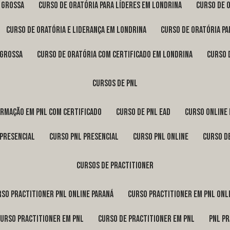
a Grossa
curso de oratória para líderes em Londrina
curso de 
curso de oratória e liderança em Londrina
curso de oratória p
 Grossa
curso de oratória com certificado em Londrina
curso
cursos de pnl
ormação em pnl com certificado
curso de pnl ead
curso online
 presencial
curso pnl presencial
curso pnl online
curso d
cursos de practitioner
urso practitioner pnl online Paraná
curso practitioner em pnl onl
curso practitioner em pnl
curso de practitioner em pnl
pnl p