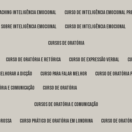
oaching inteligência emocional
curso de inteligência emocional pr
o sobre inteligência emocional
curso de inteligência emocional
cursos de oratória
curso de oratória e retórica
curso de expressão verbal
c
melhorar a dicção
curso para falar melhor
curso de oratória 
ória e comunicação
curso de oratória
cursos de oratória e comunicação
Grossa
curso prático de oratória em Londrina
curso de orató