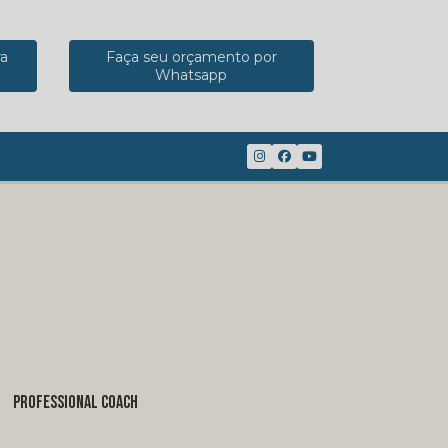
ra
Faça seu orçamento por
Whatsapp
(41) 98816-8117
PROFESSIONAL COACH