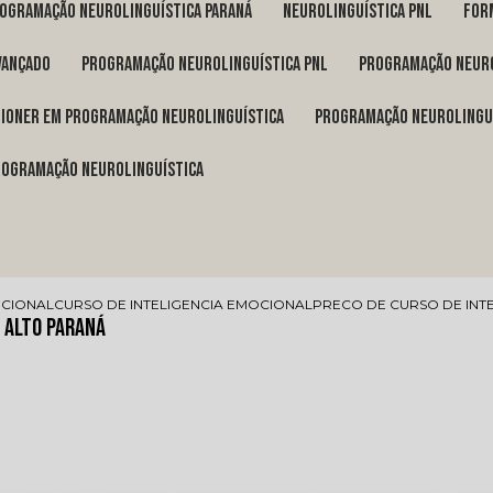
rogramação neurolinguística Paraná
neurolinguística pnl
fo
vançado
programação neurolinguística pnl
programação neuro
itioner em programação neurolinguística
programação neurolingu
programação neurolinguística
OCIONAL
CURSO DE INTELIGENCIA EMOCIONAL
PRECO DE CURSO DE INT
l Alto Paraná