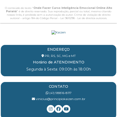
O conteúdo do texto "
Onde Fazer Curso Inteligência Emocional Online Alto
Paraná
" é de direito reservado. Sua reprodução, parcial ou total, mesmo citando
nossos links, é proibida sem a autorização do autor. Crime de violação de direito
autoral – artigo 184 do Código Penal –
Lei 9610/98 - Lei de direitos autorais
.
ENDEREÇO
PR, RS, SC, MG e MT
Horário de ATENDIMENTO
Segunda à Sexta: 09:00h às 18:00h
CONTATO
(41) 98816-8117
vinicius@principiokaizen.com.br