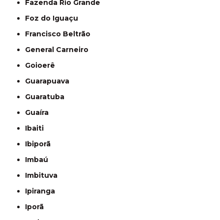
Fazenda Rio Grande
Foz do Iguaçu
Francisco Beltrão
General Carneiro
Goioerê
Guarapuava
Guaratuba
Guaíra
Ibaiti
Ibiporã
Imbaú
Imbituva
Ipiranga
Iporã