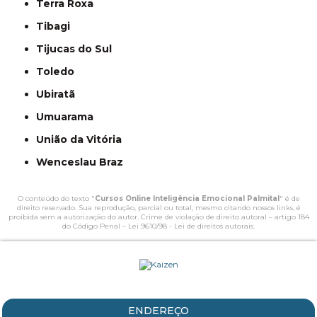
Terra Roxa
Tibagi
Tijucas do Sul
Toledo
Ubiratã
Umuarama
União da Vitória
Wenceslau Braz
O conteúdo do texto "
Cursos Online Inteligência Emocional Palmital
" é de
direito reservado. Sua reprodução, parcial ou total, mesmo citando nossos links, é
proibida sem a autorização do autor. Crime de violação de direito autoral – artigo 184
do Código Penal –
Lei 9610/98 - Lei de direitos autorais
.
ENDEREÇO