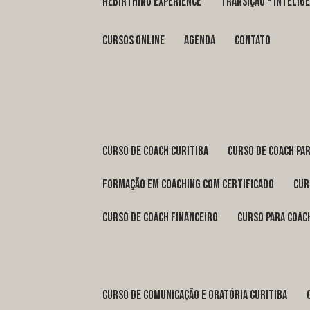
REBIRTHING EXPERIENCE
TRANSIÇÃO - INTELI
Cursos Online
Agenda
Contato
curso de coach Curitiba
curso de coach Pa
formação em coaching com certificado
cu
curso de coach financeiro
curso para coac
curso de comunicação e oratória Curitiba