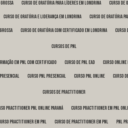
a Grossa
curso de oratória para líderes em Londrina
curso de 
curso de oratória e liderança em Londrina
curso de oratória p
 Grossa
curso de oratória com certificado em Londrina
curso
cursos de pnl
ormação em pnl com certificado
curso de pnl ead
curso online
 presencial
curso pnl presencial
curso pnl online
curso d
cursos de practitioner
urso practitioner pnl online Paraná
curso practitioner em pnl onl
curso practitioner em pnl
curso de practitioner em pnl
pnl p