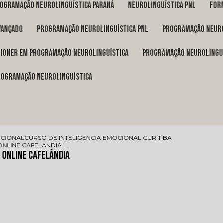
rogramação neurolinguística Paraná
neurolinguística pnl
fo
vançado
programação neurolinguística pnl
programação neuro
itioner em programação neurolinguística
programação neurolingu
programação neurolinguística
OCIONAL
CURSO DE INTELIGENCIA EMOCIONAL CURITIBA
ONLINE CAFELANDIA
 Online Cafelândia