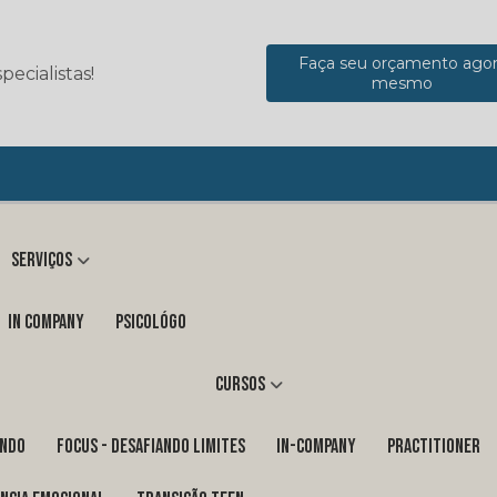
Faça seu orçamento ago
ecialistas!
mesmo
Serviços
in company
Psicológo
Cursos
ENDO
FOCUS - DESAFIANDO LIMITES
In-Company
PRACTITIONER