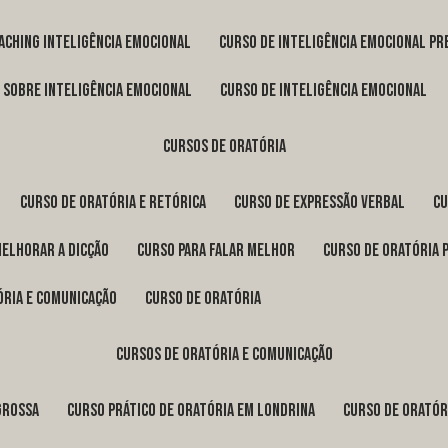
oaching inteligência emocional
curso de inteligência emocional pr
o sobre inteligência emocional
curso de inteligência emocional
cursos de oratória
curso de oratória e retórica
curso de expressão verbal
c
melhorar a dicção
curso para falar melhor
curso de oratória 
ória e comunicação
curso de oratória
cursos de oratória e comunicação
Grossa
curso prático de oratória em Londrina
curso de orató