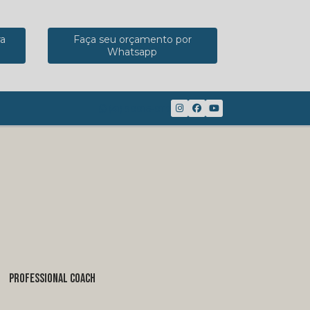
ra
Faça seu orçamento por
Whatsapp
(41) 98816-8117
PROFESSIONAL COACH