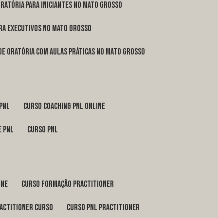
oratória para iniciantes no Mato Grosso
ara executivos no Mato Grosso
 de oratória com aulas práticas no Mato Grosso
 pnl
curso coaching pnl online
e pnl
curso pnl
ine
curso formação practitioner
ractitioner curso
curso pnl practitioner