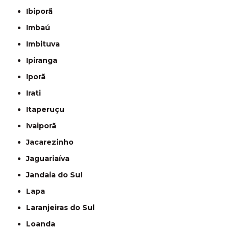
Ibiporã
Imbaú
Imbituva
Ipiranga
Iporã
Irati
Itaperuçu
Ivaiporã
Jacarezinho
Jaguariaíva
Jandaia do Sul
Lapa
Laranjeiras do Sul
Loanda