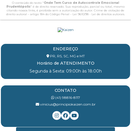
O conteúdo do texto "
Onde Tem Curso de Autocontrole Emocional
Prudentópolis
" é de direito reservado. Sua reprodução, parcial ou total, mesmo
citando nossos links, é proibida sem a autorização do autor. Crime de violação de
direito autoral – artigo 184 do Código Penal –
Lei 9610/98 - Lei de direitos autorais
.
ENDEREÇO
PR, RS, SC, MG e MT
Horário de ATENDIMENTO
Segunda à Sexta: 09:00h às 18:00h
CONTATO
(41) 98816-8117
vinicius@principiokaizen.com.br