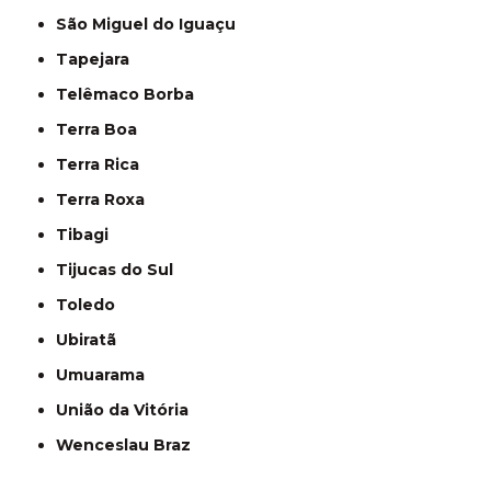
São Miguel do Iguaçu
Tapejara
Telêmaco Borba
Terra Boa
Terra Rica
Terra Roxa
Tibagi
Tijucas do Sul
Toledo
Ubiratã
Umuarama
União da Vitória
Wenceslau Braz