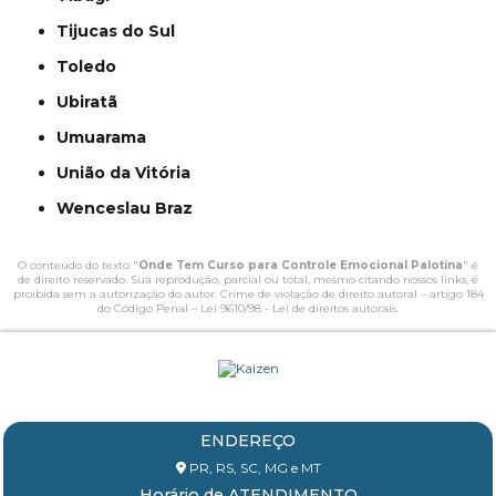
Tijucas do Sul
Toledo
Ubiratã
Umuarama
União da Vitória
Wenceslau Braz
O conteúdo do texto "
Onde Tem Curso para Controle Emocional Palotina
" é
de direito reservado. Sua reprodução, parcial ou total, mesmo citando nossos links, é
proibida sem a autorização do autor. Crime de violação de direito autoral – artigo 184
do Código Penal –
Lei 9610/98 - Lei de direitos autorais
.
ENDEREÇO
PR, RS, SC, MG e MT
Horário de ATENDIMENTO