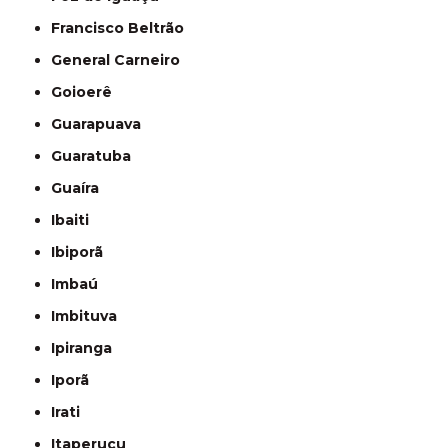
Francisco Beltrão
General Carneiro
Goioerê
Guarapuava
Guaratuba
Guaíra
Ibaiti
Ibiporã
Imbaú
Imbituva
Ipiranga
Iporã
Irati
Itaperuçu