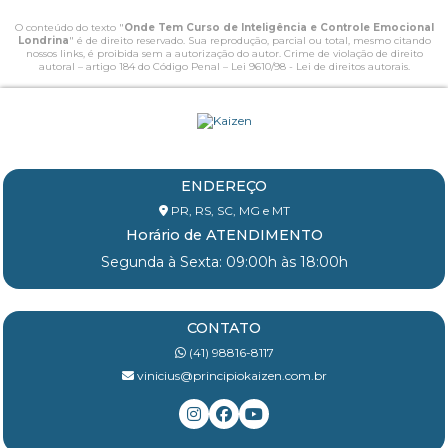
O conteúdo do texto "
Onde Tem Curso de Inteligência e Controle Emocional
Londrina
" é de direito reservado. Sua reprodução, parcial ou total, mesmo citando
nossos links, é proibida sem a autorização do autor. Crime de violação de direito
autoral – artigo 184 do Código Penal –
Lei 9610/98 - Lei de direitos autorais
.
ENDEREÇO
PR, RS, SC, MG e MT
Horário de ATENDIMENTO
Segunda à Sexta: 09:00h às 18:00h
CONTATO
(41) 98816-8117
vinicius@principiokaizen.com.br