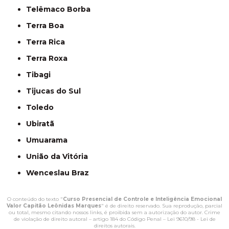
Telêmaco Borba
Terra Boa
Terra Rica
Terra Roxa
Tibagi
Tijucas do Sul
Toledo
Ubiratã
Umuarama
União da Vitória
Wenceslau Braz
O conteúdo do texto "
Curso Presencial de Controle e Inteligência Emocional
Valor Capitão Leônidas Marques
" é de direito reservado. Sua reprodução, parcial
ou total, mesmo citando nossos links, é proibida sem a autorização do autor. Crime
de violação de direito autoral – artigo 184 do Código Penal –
Lei 9610/98 - Lei de
direitos autorais
.