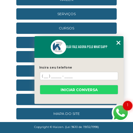
SERVIÇOS
CURSOS
CURSOS ONLINE
Olá! Fale agora pelo WhatsApp
AGENDA
Insira seu telefone
CONTATO
CATEGORIAS
INICIAR CONVERSA
SEJA UM FRANQUEADO
1
MAPA DO SITE
Copyright © Kaizen. (Lei 9610 de 19/02/1998)